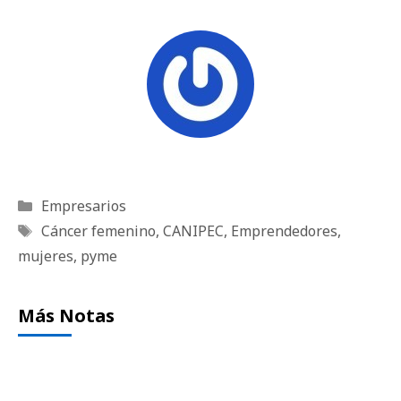
Categorías
Empresarios
Etiquetas
Cáncer femenino
,
CANIPEC
,
Emprendedores
,
mujeres
,
pyme
Más Notas