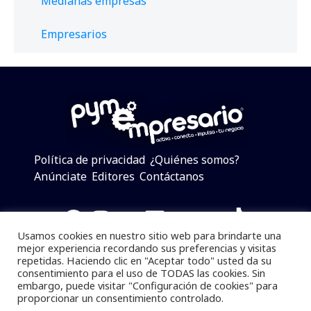
Medianas empresas
Empresarios
Política de privacidad
¿Quiénes somos?
Anúnciate
Editores
Contáctanos
Facebook
Instagram
Twitter
LinkedIn
Telegram
YouTube
TikTok
Usamos cookies en nuestro sitio web para brindarte una
mejor experiencia recordando sus preferencias y visitas
repetidas. Haciendo clic en "Aceptar todo" usted da su
consentimiento para el uso de TODAS las cookies. Sin
Pymempresario © 2025 Todos los derechos reservados.
embargo, puede visitar "Configuración de cookies" para
proporcionar un consentimiento controlado.
Se prohibe el uso de la información total o parcial sin