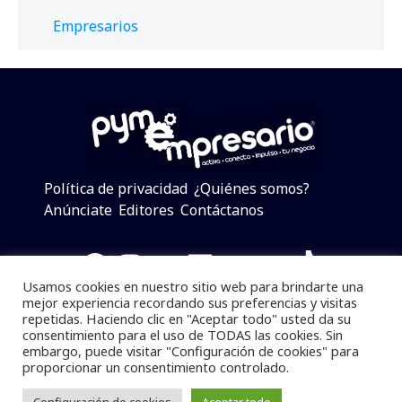
Empresarios
Política de privacidad
¿Quiénes somos?
Anúnciate
Editores
Contáctanos
Facebook
Instagram
Twitter
LinkedIn
Telegram
YouTube
TikTok
Usamos cookies en nuestro sitio web para brindarte una
mejor experiencia recordando sus preferencias y visitas
repetidas. Haciendo clic en "Aceptar todo" usted da su
consentimiento para el uso de TODAS las cookies. Sin
Pymempresario © 2025 Todos los derechos reservados.
embargo, puede visitar "Configuración de cookies" para
proporcionar un consentimiento controlado.
Se prohibe el uso de la información total o parcial sin
dar referencia a la fuente.