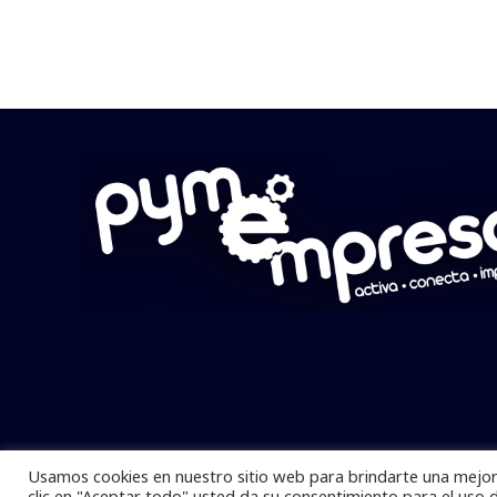
Usamos cookies en nuestro sitio web para brindarte una mejor 
Pymempresario © 2025 Todos los derech
clic en "Aceptar todo" usted da su consentimiento para el uso 