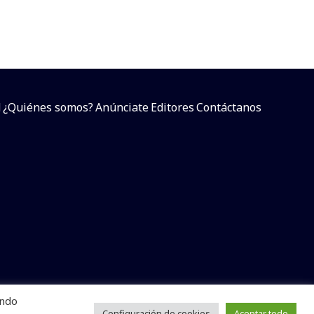
d
¿Quiénes somos?
Anúnciate
Editores
Contáctanos
endo
arcial sin dar referencia a la fuente.
e
Configuración de cookies
Aceptar todo