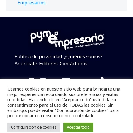
Empresarios
Política de privacidad
¿Quiénes somos?
Anúnciate
Editores
Contáctanos
Facebook
Instagram
Twitter
LinkedIn
Telegram
YouTube
TikTok
Usamos cookies en nuestro sitio web para brindarte una
mejor experiencia recordando sus preferencias y visitas
repetidas. Haciendo clic en "Aceptar todo" usted da su
consentimiento para el uso de TODAS las cookies. Sin
Pymempresario © 2025 Todos los derechos reservados.
embargo, puede visitar "Configuración de cookies" para
proporcionar un consentimiento controlado.
Se prohibe el uso de la información total o parcial sin
dar referencia a la fuente.
Configuración de cookies
Aceptar todo
Desarrollado por
yalla ya!