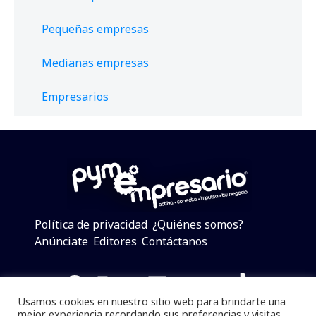
Pequeñas empresas
Medianas empresas
Empresarios
Política de privacidad
¿Quiénes somos?
Anúnciate
Editores
Contáctanos
Facebook
Instagram
Twitter
LinkedIn
Telegram
YouTube
TikTok
Usamos cookies en nuestro sitio web para brindarte una
mejor experiencia recordando sus preferencias y visitas