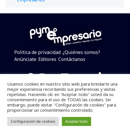
Política de privacidad
¿Quiénes somos?
Anúnciate
Editores
Contáctanos
Facebook
Instagram
Twitter
LinkedIn
Telegram
YouTube
TikTok
Usamos cookies en nuestro sitio web para brindarte una
mejor experiencia recordando sus preferencias y visitas
repetidas. Haciendo clic en "Aceptar todo" usted da su
consentimiento para el uso de TODAS las cookies. Sin
Pymempresario © 2025 Todos los derechos reservados.
embargo, puede visitar "Configuración de cookies" para
proporcionar un consentimiento controlado.
Se prohibe el uso de la información total o parcial sin
dar referencia a la fuente.
Configuración de cookies
Aceptar todo
Desarrollado por
yalla ya!