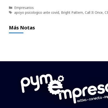
Categorías
Empresarios
Etiquetas
apoyo psicologico ante covid
,
Bright Pattern
,
Call It Once
,
C
Más Notas