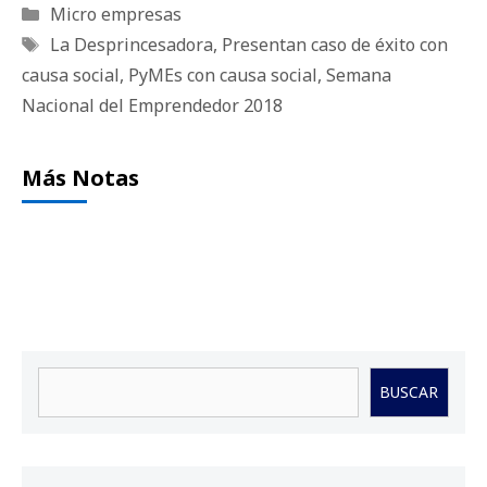
Categorías
Micro empresas
Etiquetas
La Desprincesadora
,
Presentan caso de éxito con
causa social
,
PyMEs con causa social
,
Semana
Nacional del Emprendedor 2018
Más Notas
Buscar
BUSCAR