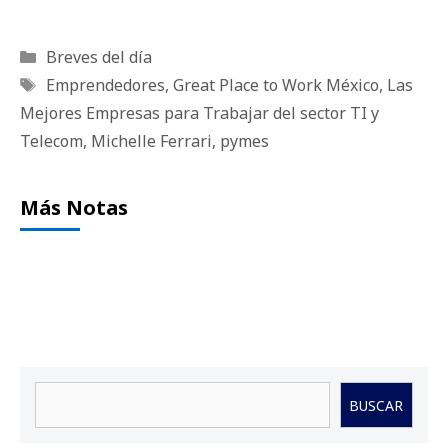
Categorías
Breves del día
Etiquetas
Emprendedores
,
Great Place to Work México
,
Las
Mejores Empresas para Trabajar del sector TI y
Telecom
,
Michelle Ferrari
,
pymes
Más Notas
Buscar
BUSCAR