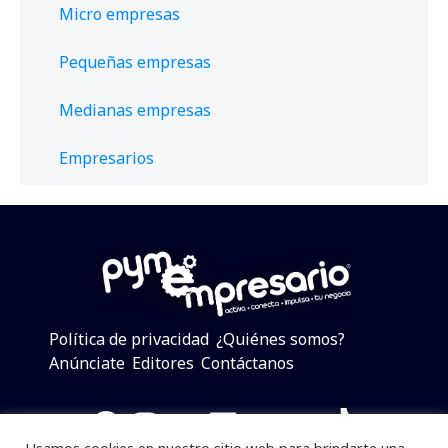
Micro empresas
Pequeñas empresas
Medianas empresas
Empresarios
Política de privacidad
¿Quiénes somos?
Anúnciate
Editores
Contáctanos
Facebook
Instagram
Twitter
LinkedIn
Telegram
YouTube
TikTok