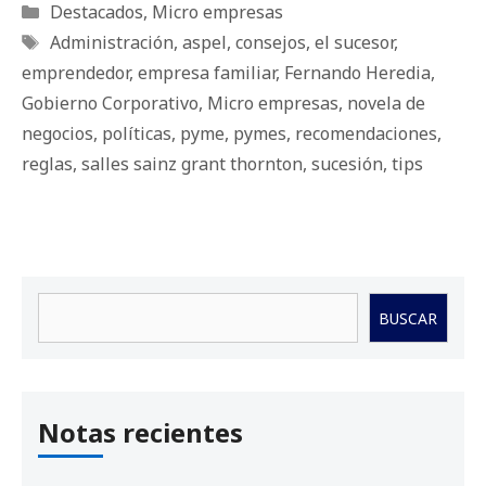
Categorías
Destacados
,
Micro empresas
Etiquetas
Administración
,
aspel
,
consejos
,
el sucesor
,
emprendedor
,
empresa familiar
,
Fernando Heredia
,
Gobierno Corporativo
,
Micro empresas
,
novela de
negocios
,
políticas
,
pyme
,
pymes
,
recomendaciones
,
reglas
,
salles sainz grant thornton
,
sucesión
,
tips
Buscar
BUSCAR
Notas recientes