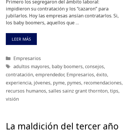
Primero los segregaron del ámbito laboral:
impidieron su contratación y los “cazaron” para
jubilarlos. Hoy las empresas ansían contratarlos. Si,
los baby boomers, aquellos que …
LEER MÁS
Categorías
Empresarios
Etiquetas
adultos mayores
,
baby boomers
,
consejos
,
contratación
,
emprendedor
,
Empresarios
,
éxito
,
experiencia
,
jóvenes
,
pyme
,
pymes
,
recomendaciones
,
recursos humanos
,
salles sainz grant thornton
,
tips
,
visión
La maldición del tercer año