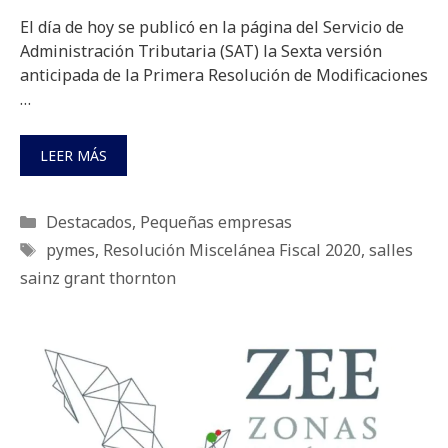
El día de hoy se publicó en la página del Servicio de
Administración Tributaria (SAT) la Sexta versión
anticipada de la Primera Resolución de Modificaciones
…
LEER MÁS
Categorías
Destacados
,
Pequeñas empresas
Etiquetas
pymes
,
Resolución Miscelánea Fiscal 2020
,
salles
sainz grant thornton