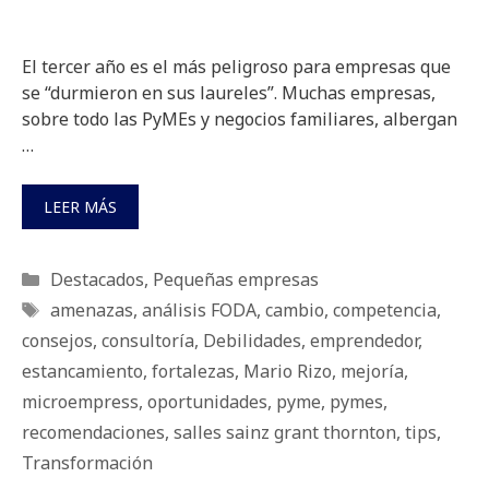
El tercer año es el más peligroso para empresas que
se “durmieron en sus laureles”. Muchas empresas,
sobre todo las PyMEs y negocios familiares, albergan
…
LEER MÁS
Categorías
Destacados
,
Pequeñas empresas
Etiquetas
amenazas
,
análisis FODA
,
cambio
,
competencia
,
consejos
,
consultoría
,
Debilidades
,
emprendedor
,
estancamiento
,
fortalezas
,
Mario Rizo
,
mejoría
,
microempress
,
oportunidades
,
pyme
,
pymes
,
recomendaciones
,
salles sainz grant thornton
,
tips
,
Transformación