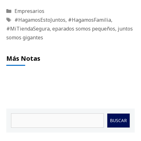
Categorías
Empresarios
Etiquetas
#HagamosEstoJuntos
,
#HagamosFamilia
,
#MiTiendaSegura
,
eparados somos pequeños
,
juntos
somos gigantes
Más Notas
Buscar
BUSCAR