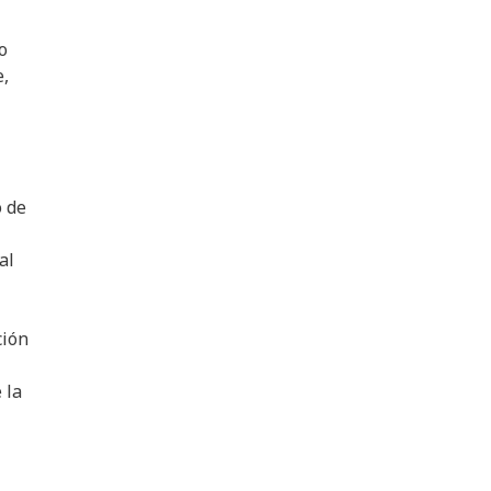
o
e,
o de
al
ción
 la