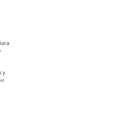
clara
e
s y
Su