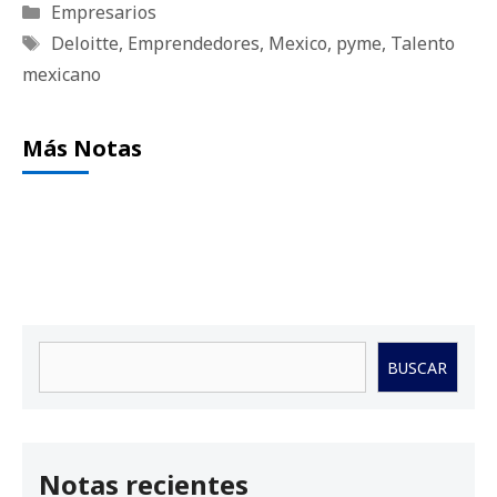
Categorías
Empresarios
Etiquetas
Deloitte
,
Emprendedores
,
Mexico
,
pyme
,
Talento
mexicano
Más Notas
Buscar
BUSCAR
Notas recientes