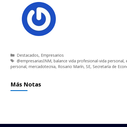
Categorías
Destacados
,
Empresarios
Etiquetas
@empresariasINM
,
balance vida profesional-vida personal
,
personal
,
mercadotecnia
,
Rosario Marín
,
SE
,
Secretaría de Eco
Más Notas