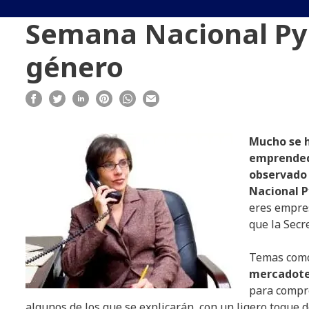
Semana Nacional PyM
género
Mucho se h
emprendedo
observado 
Nacional P
eres empres
que la Secr
Temas co
mercadote
para compre
algunos de los que se explicarán, con un ligero toque 