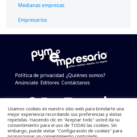
Medianas empresas
Empresarios
Política de privacidad
¿Quiénes somos?
Anúnciate
Editores
Contáctanos
Facebook
Instagram
Twitter
LinkedIn
Telegram
YouTube
TikTok
Usamos cookies en nuestro sitio web para brindarte una
mejor experiencia recordando sus preferencias y visitas
repetidas. Haciendo clic en "Aceptar todo" usted da su
consentimiento para el uso de TODAS las cookies. Sin
Pymempresario © 2025 Todos los derechos reservados.
embargo, puede visitar "Configuración de cookies" para
proporcionar un consentimiento controlado.