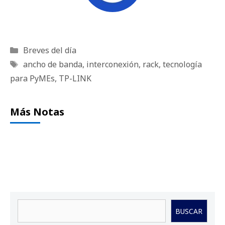
Categorías
Breves del día
Etiquetas
ancho de banda
,
interconexión
,
rack
,
tecnología
para PyMEs
,
TP-LINK
Más Notas
Buscar
BUSCAR