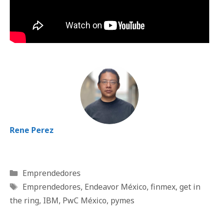
Rene Perez
Categorías
Emprendedores
Etiquetas
Emprendedores
,
Endeavor México
,
finmex
,
get in
the ring
,
IBM
,
PwC México
,
pymes