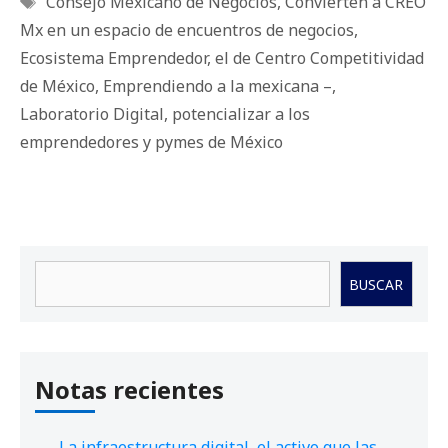
Consejo Mexicano de Negocios
,
Convierten a CREO
Mx en un espacio de encuentros de negocios
,
Ecosistema Emprendedor
,
el de Centro Competitividad
de México
,
Emprendiendo a la mexicana –
,
Laboratorio Digital
,
potencializar a los
emprendedores y pymes de México
Buscar
BUSCAR
Notas recientes
La infraestructura digital, el activo que las