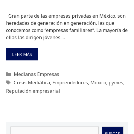
Gran parte de las empresas privadas en México, son
heredadas de generación en generación, las que
conocemos como “empresas familiares”. La mayoría de
ellas las dirigen jóvenes …
LEER MÁS
Categorías
Medianas Empresas
Etiquetas
Crisis Mediática
,
Emprendedores
,
Mexico
,
pymes
,
Reputación empresarial
Buscar
BUSCAR