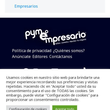
Empresarios
Política de privacidad
¿Quiénes somos?
Anúnciate
Editores
Contáctanos
Facebook
Instagram
Twitter
LinkedIn
Telegram
YouTube
TikTok
Usamos cookies en nuestro sitio web para brindarte una
mejor experiencia recordando sus preferencias y visitas
repetidas. Haciendo clic en "Aceptar todo" usted da su
consentimiento para el uso de TODAS las cookies. Sin
Pymempresario © 2025 Todos los derechos reservados.
embargo, puede visitar "Configuración de cookies" para
proporcionar un consentimiento controlado.
Se prohibe el uso de la información total o parcial sin
dar referencia a la fuente.
Configuración de cookies
Aceptar todo