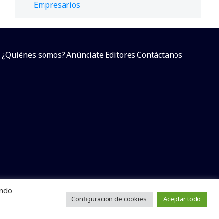
Empresarios
d
¿Quiénes somos?
Anúnciate
Editores
Contáctanos
endo
arcial sin dar referencia a la fuente.
e
Configuración de cookies
Aceptar todo