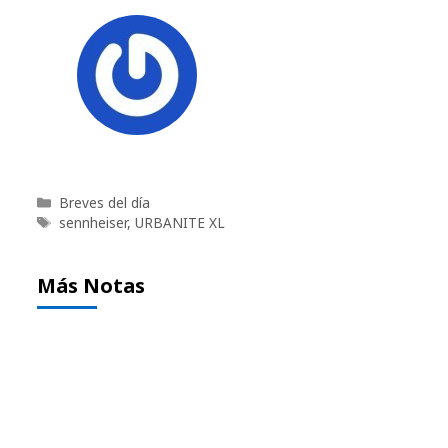
Categorías
Breves del día
Etiquetas
sennheiser
,
URBANITE XL
Más Notas