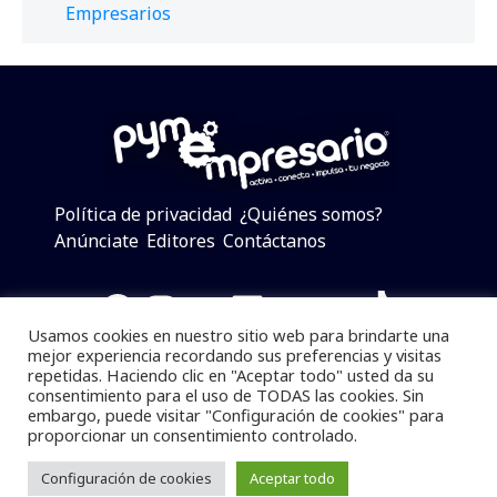
Empresarios
Política de privacidad
¿Quiénes somos?
Anúnciate
Editores
Contáctanos
Facebook
Instagram
Twitter
LinkedIn
Telegram
YouTube
TikTok
Usamos cookies en nuestro sitio web para brindarte una
mejor experiencia recordando sus preferencias y visitas
repetidas. Haciendo clic en "Aceptar todo" usted da su
consentimiento para el uso de TODAS las cookies. Sin
Pymempresario © 2025 Todos los derechos reservados.
embargo, puede visitar "Configuración de cookies" para
proporcionar un consentimiento controlado.
Se prohibe el uso de la información total o parcial sin
dar referencia a la fuente.
Configuración de cookies
Aceptar todo
Desarrollado por
yalla ya!