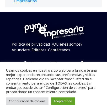
Empresarios
Política de privacidad
¿Quiénes somos?
Anúnciate
Editores
Contáctanos
Facebook
Instagram
Twitter
LinkedIn
Telegram
YouTube
TikTok
Usamos cookies en nuestro sitio web para brindarte una
mejor experiencia recordando sus preferencias y visitas
repetidas. Haciendo clic en "Aceptar todo" usted da su
consentimiento para el uso de TODAS las cookies. Sin
Pymempresario © 2025 Todos los derechos reservados.
embargo, puede visitar "Configuración de cookies" para
proporcionar un consentimiento controlado.
Se prohibe el uso de la información total o parcial sin
dar referencia a la fuente.
Configuración de cookies
Aceptar todo
Desarrollado por
yalla ya!