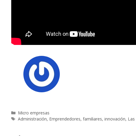
Categorías
Micro empresas
Etiquetas
Administración
,
Emprendedores
,
familiares
,
innovación
,
Las