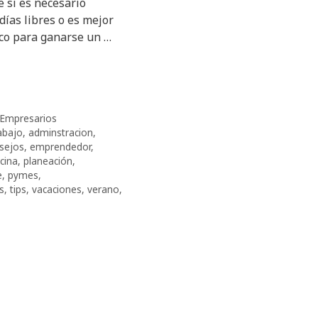
 si es necesario
ías libres o es mejor
co para ganarse un …
Empresarios
rabajo
,
adminstracion
,
sejos
,
emprendedor
,
cina
,
planeación
,
e
,
pymes
,
s
,
tips
,
vacaciones
,
verano
,