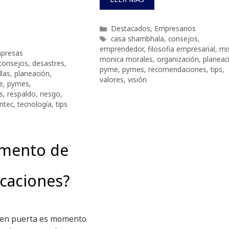
Categorías
Destacados
,
Empresarios
Etiquetas
casa shambhala
,
consejos
,
emprendedor
,
filosofia empresarial
,
mi
presas
monica morales
,
organización
,
planeac
consejos
,
desastres
,
pyme
,
pymes
,
recomendaciones
,
tips
,
llas
,
planeación
,
valores
,
visión
e
,
pymes
,
s
,
respaldo
,
riesgo
,
ntec
,
tecnología
,
tips
mento de
caciones?
 en puerta es momento