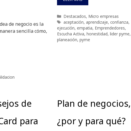
Categorías
Destacados
,
Micro empresas
Etiquetas
aceptación
,
aprendizaje
,
confianza
,
dea de negocio es la
ejecución
,
empatia
,
Emprendedores
,
 manera sencilla cómo,
Escucha Activa
,
honestidad
,
lider pyme
,
planeación
,
pyme
lidacion
ejos de
Plan de negocios,
Card para
¿por y para qué?