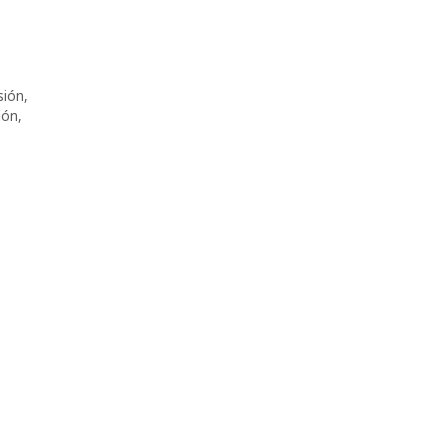
sión
,
ión
,