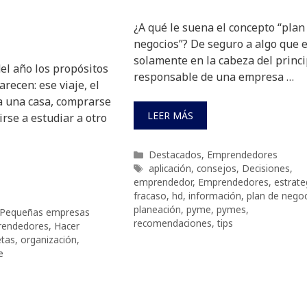
¿A qué le suena el concepto “plan
negocios”? De seguro a algo que 
solamente en la cabeza del princi
del año los propósitos
responsable de una empresa …
arecen: ese viaje, el
 una casa, comprarse
LEER MÁS
irse a estudiar a otro
Categorías
Destacados
,
Emprendedores
Etiquetas
aplicación
,
consejos
,
Decisiones
,
emprendedor
,
Emprendedores
,
estrate
fracaso
,
hd
,
información
,
plan de nego
planeación
,
pyme
,
pymes
,
Pequeñas empresas
recomendaciones
,
tips
endedores
,
Hacer
tas
,
organización
,
e