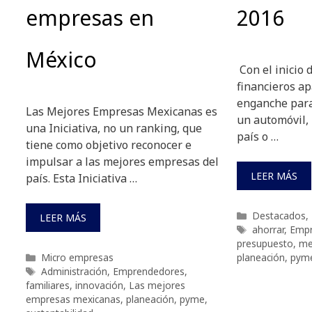
empresas en
2016
México
Con el inicio 
financieros ap
enganche para
Las Mejores Empresas Mexicanas es
un automóvil, 
una Iniciativa, no un ranking, que
país o …
tiene como objetivo reconocer e
impulsar a las mejores empresas del
LEER MÁS
país. Esta Iniciativa …
Categorías
Destacados
,
LEER MÁS
Etiquetas
ahorrar
,
Empr
presupuesto
,
me
Categorías
Micro empresas
planeación
,
pym
Etiquetas
Administración
,
Emprendedores
,
familiares
,
innovación
,
Las mejores
empresas mexicanas
,
planeación
,
pyme
,