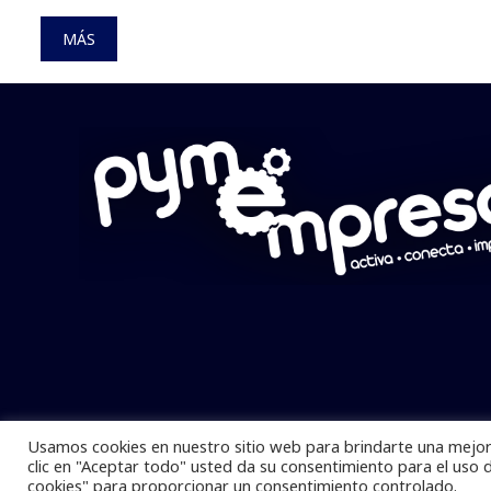
MÁS
Usamos cookies en nuestro sitio web para brindarte una mejor 
Pymempresario © 2025 Todos los derech
clic en "Aceptar todo" usted da su consentimiento para el uso 
cookies" para proporcionar un consentimiento controlado.