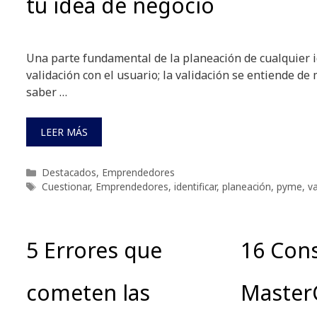
tu idea de negocio
Una parte fundamental de la planeación de cualquier i
validación con el usuario; la validación se entiende de
saber …
LEER MÁS
Categorías
Destacados
,
Emprendedores
Etiquetas
Cuestionar
,
Emprendedores
,
identificar
,
planeación
,
pyme
,
va
5 Errores que
16 Cons
cometen las
Master