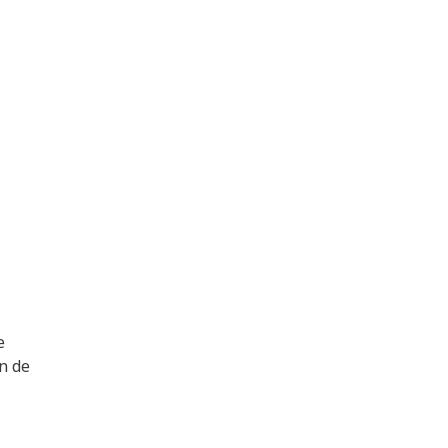
e
ón de