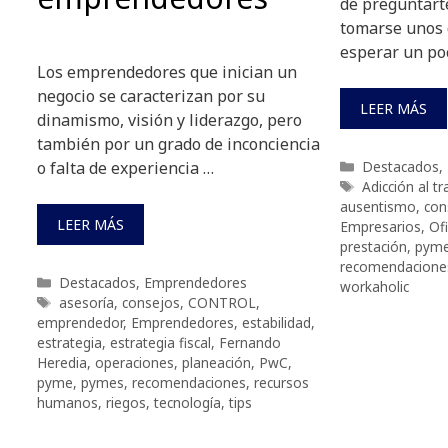
de preguntarte
tomarse unos d
esperar un po
Los emprendedores que inician un
negocio se caracterizan por su
LEER MÁS
dinamismo, visión y liderazgo, pero
también por un grado de inconciencia
Categorías
Destacados
,
o falta de experiencia …
Etiquetas
Adicción al t
ausentismo
,
con
LEER MÁS
Empresarios
,
Ofi
prestación
,
pym
recomendacione
Categorías
Destacados
,
Emprendedores
workaholic
Etiquetas
asesoría
,
consejos
,
CONTROL
,
emprendedor
,
Emprendedores
,
estabilidad
,
estrategia
,
estrategia fiscal
,
Fernando
Heredia
,
operaciones
,
planeación
,
PwC
,
pyme
,
pymes
,
recomendaciones
,
recursos
humanos
,
riegos
,
tecnología
,
tips