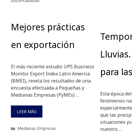
sustentabilidad
Mejores prácticas
Tempor
en exportación
Lluvias
El más reciente estudio UPS Business
para la
Monitor Export Index Latin America
(BMEI), revela los resultados de una
encuesta efectuada a Pequeñas y
Esta época del
Medianas Empresas (PyMEs) …
fenómenos nat
especialmente
LEER MÁS
que las precip
situaciones p
Categorías
Medianas Empresas
nuestro …