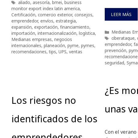
Etiquetas
aliado
,
asesoría
,
bmei
,
business
monitor export index latin america
,
LEER MÁS
Certificación
,
comercio exterior
,
consejos
,
emprendedor
,
envíos
,
estrategia
,
expansión
,
exportación
,
financiamiento
,
Categorías
Medianas Em
importación
,
internacionalización
,
logística
,
Etiquetas
ciberataque
,
Medianas empresas
,
negocios
emprendedor
,
fa
internacionales
,
planeación
,
pyme
,
pymes
,
prevención
,
pym
recomendaciones
,
tips
,
UPS
,
ventas
recomendacione
seguridad
,
Syma
¿Es mo
Los riesgos no
unas va
identificados de los
Con el verano
emprendedores