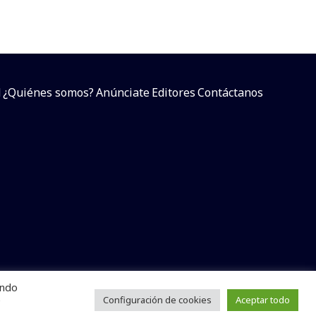
d
¿Quiénes somos?
Anúnciate
Editores
Contáctanos
endo
arcial sin dar referencia a la fuente.
e
Configuración de cookies
Aceptar todo