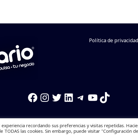
Política de privacida
Facebook
Instagram
Twitter
LinkedIn
Telegram
YouTube
TikTok
experiencia recordando sus preferencias y visitas repetidas. Haci
os reservados. Se prohibe el uso de la información total o p
de TODAS las cookies. Sin embargo, puede visitar "Configuración d
Desarrollado por
yalla ya!