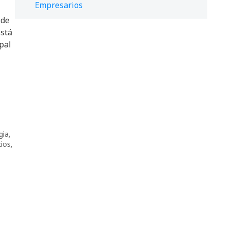
Empresarios
 de
está
pal
gia
,
cios
,