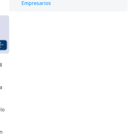
Empresarios
l
a
 lo
e
n