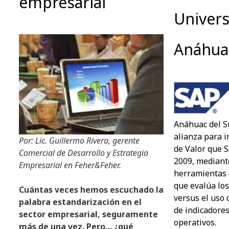
empresarial
Univer
Anáhuac
Anáhuac del S
alianza para 
Por: Lic. Guillermo Rivera, gerente
de Valor que S
Comercial de Desarrollo y Estrategia
2009, mediant
Empresarial en Feher&Feher.
herramientas 
que evalúa lo
Cuántas veces hemos escuchado la
versus el uso 
palabra estandarización en el
de indicadores
sector empresarial, seguramente
operativos.
más de una vez. Pero… ¿qué