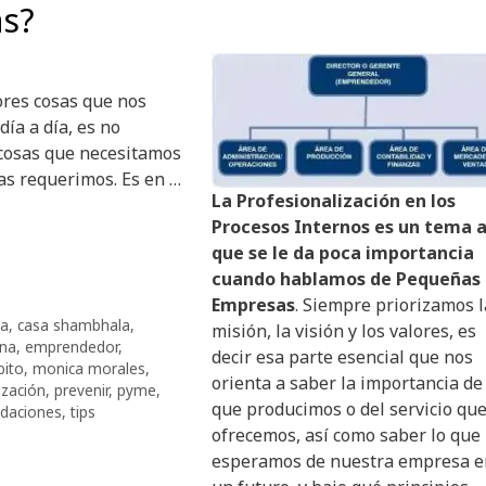
as?
ores cosas que nos
ía a día, es no
 cosas que necesitamos
as requerimos. Es en …
La Profesionalización en los
Procesos Internos es un tema a
que se le da poca importancia
cuando hablamos de Pequeñas
Empresas
. Siempre priorizamos l
da
,
casa shambhala
,
misión, la visión y los valores, es
ina
,
emprendedor
,
decir esa parte esencial que nos
bito
,
monica morales
,
orienta a saber la importancia de
ización
,
prevenir
,
pyme
,
que producimos o del servicio qu
daciones
,
tips
ofrecemos, así como saber lo que
esperamos de nuestra empresa e