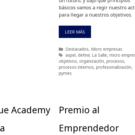
un futuro, y bajo qué principios
básicos vamos a regir nuestro ac
para llegar a nuestros objetivos.
LEER MÁS
Categorías
Destacados
,
Micro empresas
Etiquetas
aspel
,
definir
,
La Salle
,
micro empre
objetivos
,
organización
,
procesos
,
procesos internos
,
profesionalización
,
pymes
lue Academy
Premio al
la
Emprendedor