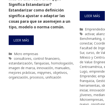
Significa Estandarizar?
Estandarizar como definición
significa ajustar o adaptar las
LEER MÁS
cosas para que se asemejen a un
tipo, modelo o norma común.
Categorías
Emprendedo
Etiquetas
activar
,
alian
Benchmarking
,
c
LEER MÁS
conectar
,
Coordi
Facultad de Inge
Sur
,
curso
,
de Va
Categorías
Micro empresas
México y Centro
Etiquetas
consultores
,
control financiero
,
de Value Engine
estandarización
,
fanquicias
,
homologación
,
Centroamérica
,
imagen de marca
,
innovación
,
manuales
,
Lugo
,
emprende
mejores prácticas
,
mipymes
,
objetivos
,
Emprender
,
emp
organización
,
procesos
,
unificación
franquicia
,
Gestió
herramientas
,
id
iniciar
,
innovació
jóvenes
,
median
Microempresas
,
nuevo
,
oportuni