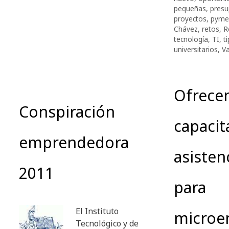
pequeñas
,
presu
proyectos
,
pyme
Chávez
,
retos
,
R
tecnología
,
TI
,
t
universitarios
,
V
Ofrece
Conspiración
capacit
emprendedora
asisten
2011
para
El Instituto
microe
Tecnológico y de