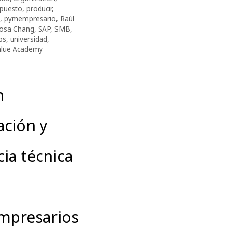
puesto
,
producir
,
,
pymempresario
,
Raúl
osa Chang
,
SAP
,
SMB
,
ips
,
universidad
,
alue Academy
n
ación y
cia técnica
mpresarios