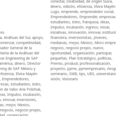
conectar
,
creatividad
,
de origen Suiza
,
dinero
,
edición
,
eficiencia
,
Elvira Mayén
Lugo
,
emprende
,
emprendedor social
,
Emprendedores
,
Emprender
,
empresas
estudiantes
,
éxito
,
franquicia
,
ideas
,
Impulso
,
incubación
,
ingreso
,
iniciar
,
res
iniciativas
,
innovación
,
innovar
,
instituc
za
,
Anáhuac del Sur
,
apoyo
,
financiera
,
inversionistas
,
jóvenes
,
omenzar
,
competitividad
,
medianas
,
mejor
,
Mexico
,
Micro empre
nador General de la
negocio
,
negocio propio
,
nuevo
,
niería de la Anáhuac del
oportunidad
,
organización
,
participar
,
lue Engineering de SAP
pequeñas
,
Plan Estratégico
,
políticas
,
américa
,
dinero
,
Director
Premio
,
producir
,
profesionalización
,
ering de SAP México y
proyecto
,
pyme
,
pymempresario
,
riesg
eficiencia
,
Elvira Mayén-
seminario
,
SMB
,
tips
,
UBS
,
universitari
,
Emprendedores
,
visión
,
Visionaris
resas
,
estudiantes
,
éxito
,
n de Valor. Arie Polichuk
,
eas
,
Impulso
,
incubación
,
n
,
innovar
,
inversiones
,
as
,
mejor
,
Mexico
,
negocio
,
negocio propio
,
dad
,
organización
,