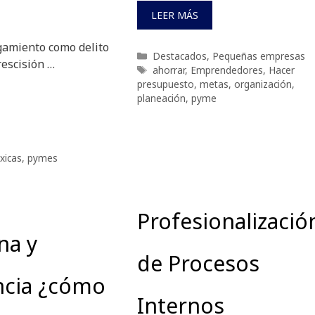
LEER MÁS
igamiento como delito
Categorías
Destacados
,
Pequeñas empresas
rescisión …
Etiquetas
ahorrar
,
Emprendedores
,
Hacer
presupuesto
,
metas
,
organización
,
planeación
,
pyme
xicas
,
pymes
Profesionalizació
na y
de Procesos
ncia ¿cómo
Internos