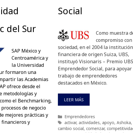
sidad
Social
 del Sur
Como muestra d
compromiso con 
sociedad, en el 2004 la institución
SAP México y
financiera de origen Suiza, UBS,
Centroamérica y
instituyó Visionaris – Premio UBS
la Universidad
Emprendedor Social, para apoyar 
ur formaron una
trabajo de emprendedores
impartir las Academias
destacados en México.
AP ofrece desde el
e metodologías y
LEER MÁS
como el Benchmarking,
s procesos de negocio
de mejores prácticas y
Categorías
Emprendedores
 financieros y
Etiquetas
activar
,
actividades
,
apoyo
,
Ashoka
,
cambio social
,
comenzar
,
competitivida