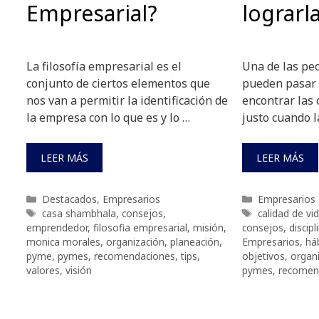
Empresarial?
lograrl
La filosofía empresarial es el
Una de las pe
conjunto de ciertos elementos que
pueden pasar d
nos van a permitir la identificación de
encontrar las
la empresa con lo que es y lo …
justo cuando l
LEER MÁS
LEER MÁS
Categorías
Categorías
Destacados
,
Empresarios
Empresarios
Etiquetas
Etiquetas
casa shambhala
,
consejos
,
calidad de vi
emprendedor
,
filosofia empresarial
,
misión
,
consejos
,
discipl
monica morales
,
organización
,
planeación
,
Empresarios
,
há
pyme
,
pymes
,
recomendaciones
,
tips
,
objetivos
,
organ
valores
,
visión
pymes
,
recomen