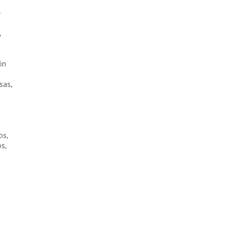
-
,
ión
sas
,
os
,
os
,