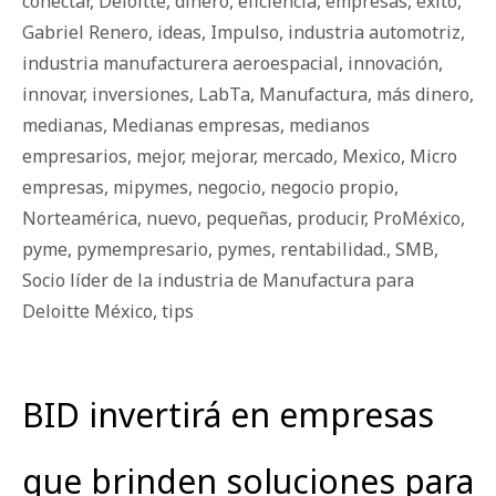
conectar
,
Deloitte
,
dinero
,
eficiencia
,
empresas
,
éxito
,
Gabriel Renero
,
ideas
,
Impulso
,
industria automotriz
,
industria manufacturera aeroespacial
,
innovación
,
innovar
,
inversiones
,
LabTa
,
Manufactura
,
más dinero
,
medianas
,
Medianas empresas
,
medianos
empresarios
,
mejor
,
mejorar
,
mercado
,
Mexico
,
Micro
empresas
,
mipymes
,
negocio
,
negocio propio
,
Norteamérica
,
nuevo
,
pequeñas
,
producir
,
ProMéxico
,
pyme
,
pymempresario
,
pymes
,
rentabilidad.
,
SMB
,
Socio líder de la industria de Manufactura para
Deloitte México
,
tips
BID invertirá en empresas
que brinden soluciones para