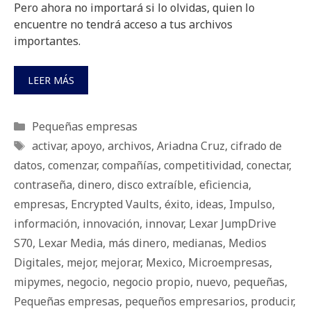
Pero ahora no importará si lo olvidas, quien lo
encuentre no tendrá acceso a tus archivos
importantes.
LEER MÁS
Categorías
Pequeñas empresas
Etiquetas
activar
,
apoyo
,
archivos
,
Ariadna Cruz
,
cifrado de
datos
,
comenzar
,
compañías
,
competitividad
,
conectar
,
contraseña
,
dinero
,
disco extraíble
,
eficiencia
,
empresas
,
Encrypted Vaults
,
éxito
,
ideas
,
Impulso
,
información
,
innovación
,
innovar
,
Lexar JumpDrive
S70
,
Lexar Media
,
más dinero
,
medianas
,
Medios
Digitales
,
mejor
,
mejorar
,
Mexico
,
Microempresas
,
mipymes
,
negocio
,
negocio propio
,
nuevo
,
pequeñas
,
Pequeñas empresas
,
pequeños empresarios
,
producir
,