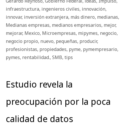
Gerardo Reynoso
,
Gobierno Federal
,
ideas
,
Impulso
,
infraestructura
,
ingenieros civiles
,
innovación
,
innovar
,
inversión extranjera
,
más dinero
,
medianas
,
Medianas empresas
,
medianos empresarios
,
mejor
,
mejorar
,
Mexico
,
Microempresas
,
mipymes
,
negocio
,
negocio propio
,
nuevo
,
pequeñas
,
producir
,
profesionistas
,
propiedades
,
pyme
,
pymempresario
,
pymes
,
rentabilidad.
,
SMB
,
tips
Estudio revela la
preocupación por la poca
calidad de datos