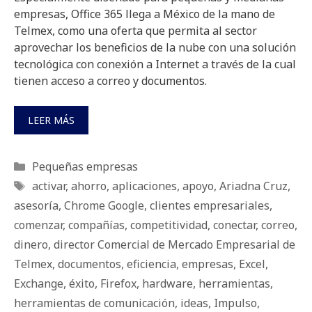
empresas, Office 365 llega a México de la mano de
Telmex, como una oferta que permita al sector
aprovechar los beneficios de la nube con una solución
tecnológica con conexión a Internet a través de la cual
tienen acceso a correo y documentos.
LEER MÁS
Categorías
Pequeñas empresas
Etiquetas
activar
,
ahorro
,
aplicaciones
,
apoyo
,
Ariadna Cruz
,
asesoría
,
Chrome Google
,
clientes empresariales
,
comenzar
,
compañías
,
competitividad
,
conectar
,
correo
,
dinero
,
director Comercial de Mercado Empresarial de
Telmex
,
documentos
,
eficiencia
,
empresas
,
Excel
,
Exchange
,
éxito
,
Firefox
,
hardware
,
herramientas
,
herramientas de comunicación
,
ideas
,
Impulso
,