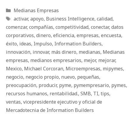
Categorías
Medianas Empresas
Etiquetas
activar
,
apoyo
,
Business Intelligence
,
calidad
,
comenzar
,
compañías
,
competitividad
,
conectar
,
datos
corporativos
,
dinero
,
eficiencia
,
empresas
,
encuesta
,
éxito
,
ideas
,
Impulso
,
Information Builders
,
innovación
,
innovar
,
más dinero
,
medianas
,
Medianas
empresas
,
medianos empresarios
,
mejor
,
mejorar
,
Mexico
,
Michael Corcoran
,
Microempresas
,
mipymes
,
negocio
,
negocio propio
,
nuevo
,
pequeñas
,
preocupación
,
producir
,
pyme
,
pymempresario
,
pymes
,
recursos humanos
,
rentabilidad.
,
SMB
,
TI
,
tips
,
ventas
,
vicepresidente ejecutivo y oficial de
Mercadotecnia de Information Builders