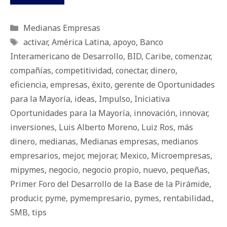
Categorías
Medianas Empresas
Etiquetas
activar
,
América Latina
,
apoyo
,
Banco
Interamericano de Desarrollo
,
BID
,
Caribe
,
comenzar
,
compañías
,
competitividad
,
conectar
,
dinero
,
eficiencia
,
empresas
,
éxito
,
gerente de Oportunidades
para la Mayoría
,
ideas
,
Impulso
,
Iniciativa
Oportunidades para la Mayoría
,
innovación
,
innovar
,
inversiones
,
Luis Alberto Moreno
,
Luiz Ros
,
más
dinero
,
medianas
,
Medianas empresas
,
medianos
empresarios
,
mejor
,
mejorar
,
Mexico
,
Microempresas
,
mipymes
,
negocio
,
negocio propio
,
nuevo
,
pequeñas
,
Primer Foro del Desarrollo de la Base de la Pirámide
,
producir
,
pyme
,
pymempresario
,
pymes
,
rentabilidad.
,
SMB
,
tips