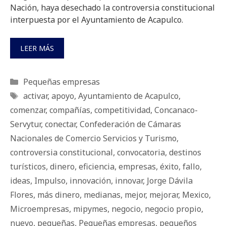
Nación, haya desechado la controversia constitucional
interpuesta por el Ayuntamiento de Acapulco.
LEER MÁS
Categorías
Pequeñas empresas
Etiquetas
activar
,
apoyo
,
Ayuntamiento de Acapulco
,
comenzar
,
compañías
,
competitividad
,
Concanaco-
Servytur
,
conectar
,
Confederación de Cámaras
Nacionales de Comercio Servicios y Turismo
,
controversia constitucional
,
convocatoria
,
destinos
turísticos
,
dinero
,
eficiencia
,
empresas
,
éxito
,
fallo
,
ideas
,
Impulso
,
innovación
,
innovar
,
Jorge Dávila
Flores
,
más dinero
,
medianas
,
mejor
,
mejorar
,
Mexico
,
Microempresas
,
mipymes
,
negocio
,
negocio propio
,
nuevo
,
pequeñas
,
Pequeñas empresas
,
pequeños