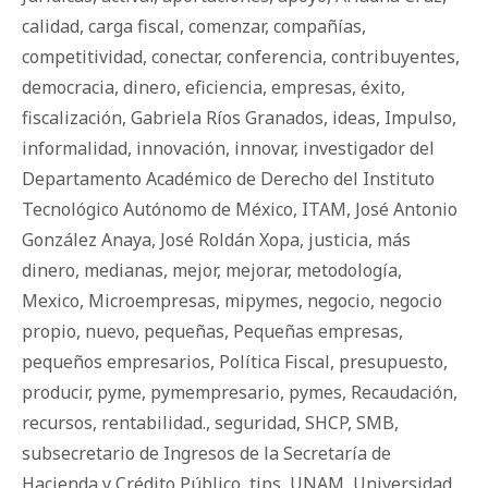
calidad
,
carga fiscal
,
comenzar
,
compañías
,
competitividad
,
conectar
,
conferencia
,
contribuyentes
,
democracia
,
dinero
,
eficiencia
,
empresas
,
éxito
,
fiscalización
,
Gabriela Ríos Granados
,
ideas
,
Impulso
,
informalidad
,
innovación
,
innovar
,
investigador del
Departamento Académico de Derecho del Instituto
Tecnológico Autónomo de México
,
ITAM
,
José Antonio
González Anaya
,
José Roldán Xopa
,
justicia
,
más
dinero
,
medianas
,
mejor
,
mejorar
,
metodología
,
Mexico
,
Microempresas
,
mipymes
,
negocio
,
negocio
propio
,
nuevo
,
pequeñas
,
Pequeñas empresas
,
pequeños empresarios
,
Política Fiscal
,
presupuesto
,
producir
,
pyme
,
pymempresario
,
pymes
,
Recaudación
,
recursos
,
rentabilidad.
,
seguridad
,
SHCP
,
SMB
,
subsecretario de Ingresos de la Secretaría de
Hacienda y Crédito Público
,
tips
,
UNAM
,
Universidad