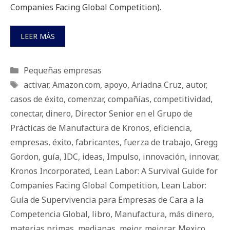
Companies Facing Global Competition).
LEER MÁS
Categorías
Pequeñas empresas
Etiquetas
activar
,
Amazon.com
,
apoyo
,
Ariadna Cruz
,
autor
,
casos de éxito
,
comenzar
,
compañías
,
competitividad
,
conectar
,
dinero
,
Director Senior en el Grupo de
Prácticas de Manufactura de Kronos
,
eficiencia
,
empresas
,
éxito
,
fabricantes
,
fuerza de trabajo
,
Gregg
Gordon
,
guía
,
IDC
,
ideas
,
Impulso
,
innovación
,
innovar
,
Kronos Incorporated
,
Lean Labor: A Survival Guide for
Companies Facing Global Competition
,
Lean Labor:
Guía de Supervivencia para Empresas de Cara a la
Competencia Global
,
libro
,
Manufactura
,
más dinero
,
materias primas
,
medianas
,
mejor
,
mejorar
,
Mexico
,