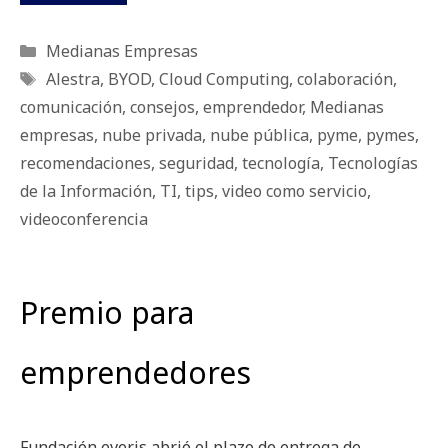
Categorías
Medianas Empresas
Etiquetas
Alestra
,
BYOD
,
Cloud Computing
,
colaboración
,
comunicación
,
consejos
,
emprendedor
,
Medianas
empresas
,
nube privada
,
nube pública
,
pyme
,
pymes
,
recomendaciones
,
seguridad
,
tecnología
,
Tecnologías
de la Información
,
TI
,
tips
,
video como servicio
,
videoconferencia
Premio para
emprendedores
Fundación everis abrió el plazo de entrega de