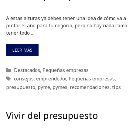
A estas alturas ya debes tener una idea de cómo va a
pintar el año para tu negocio, pero no hay nada como
tener todo …
LEER MÁS
Categorías
Destacados
,
Pequeñas empresas
Etiquetas
consejos
,
emprendedor
,
Pequeñas empresas
,
presupuesto
,
pyme
,
pymes
,
recomendaciones
,
tips
Vivir del presupuesto