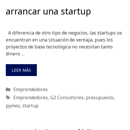
arrancar una startup
A diferencia de otro tipo de negocios, las startups se
encuentran en una situación de ventaja, pues los
proyectos de base tecnológica no necesitan tanto
dinero …
LEER MÁS
Categorías
Emprendedores
Etiquetas
Emprendedores
,
G2 Consultores
,
presupuesto
,
pymes
,
startup