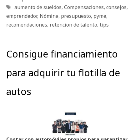
Etiquetas
aumento de sueldos
,
Compensaciones
,
consejos
,
emprendedor
,
Nómina
,
presupuesto
,
pyme
,
recomendaciones
,
retencion de talento
,
tips
Consigue financiamiento
para adquirir tu flotilla de
autos
Contar con automóviles propios para garantizar