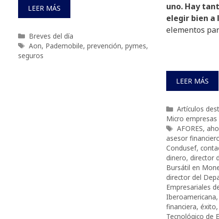
uno. Hay tan
LEER MÁS
elegir bien a 
elementos para
Categorías
Breves del día
Etiquetas
Aon
,
Pademobile
,
prevención
,
pymes
,
seguros
LEER MÁS
Categorías
Artículos de
Micro empresas
Etiquetas
AFORES
,
aho
asesor financier
Condusef
,
conta
dinero
,
director 
Bursátil en Mon
director del De
Empresariales de
Iberoamericana
financiera
,
éxito
Tecnológico de E