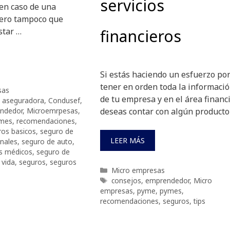
servicios
en caso de una
ero tampoco que
star …
financieros
Si estás haciendo un esfuerzo po
tener en orden toda la informaci
sas
de tu empresa y en el área financ
,
aseguradora
,
Condusef
,
ndedor
,
Microemrpesas
,
deseas contar con algún producto
mes
,
recomendaciones
,
ros basicos
,
seguro de
LEER MÁS
onales
,
seguro de auto
,
s médicos
,
seguro de
 vida
,
seguros
,
seguros
Categorías
Micro empresas
Etiquetas
consejos
,
emprendedor
,
Micro
empresas
,
pyme
,
pymes
,
recomendaciones
,
seguros
,
tips