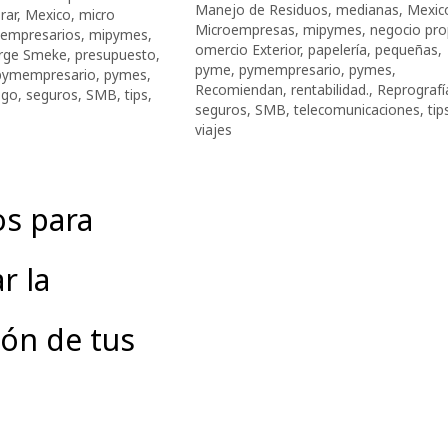
Manejo de Residuos
,
medianas
,
Mexic
rar
,
Mexico
,
micro
Microempresas
,
mipymes
,
negocio pro
oempresarios
,
mipymes
,
omercio Exterior
,
papelería
,
pequeñas
,
orge Smeke
,
presupuesto
,
pyme
,
pymempresario
,
pymes
,
pymempresario
,
pymes
,
Recomiendan
,
rentabilidad.
,
Reprografí
sgo
,
seguros
,
SMB
,
tips
,
seguros
,
SMB
,
telecomunicaciones
,
tip
viajes
os para
r la
ón de tus