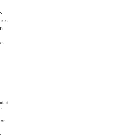
e
tion
en
os
idad
os
,
ion
,