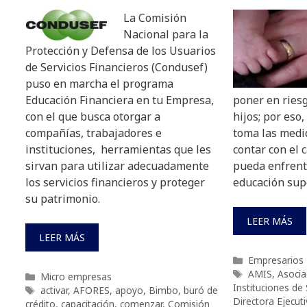
La Comisión
Nacional para la
Protección y Defensa de los Usuarios
de Servicios Financieros (Condusef)
puso en marcha el programa
Educación Financiera en tu Empresa,
poner en riesg
con el que busca otorgar a
hijos; por eso
compañías, trabajadores e
toma las medi
instituciones, herramientas que les
contar con el 
sirvan para utilizar adecuadamente
pueda enfrenta
los servicios financieros y proteger
educación supe
su patrimonio.
LEER MÁS
LEER MÁS
Categorías
Empresarios
Etiquetas
AMIS
,
Asocia
Categorías
Micro empresas
Instituciones de
Etiquetas
activar
,
AFORES
,
apoyo
,
Bimbo
,
buró de
Directora Ejecut
crédito
,
capacitación
,
comenzar
,
Comisión