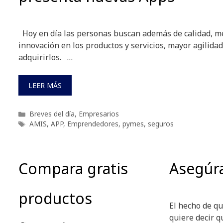
Hoy en día las personas buscan además de calidad, me
innovación en los productos y servicios, mayor agilidad
adquirirlos. …
LEER MÁS
Categorías
Breves del día
,
Empresarios
Etiquetas
AMIS
,
APP
,
Emprendedores
,
pymes
,
seguros
Compara gratis
Asegúr
productos
El hecho de q
quiere decir q