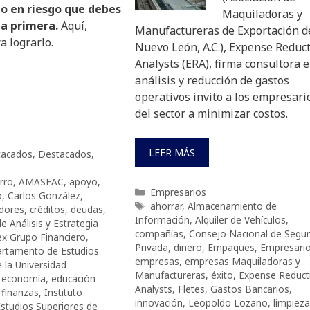
to en riesgo que debes
Maquiladoras y
la primera.
Aquí,
Manufactureras de Exportación d
 lograrlo.
Nuevo León, A.C.), Expense Reduc
Analysts (ERA), firma consultora 
análisis y reducción de gastos
operativos invito a los empresari
del sector a minimizar costos.
LEER MÁS
stacados
,
Destacados
,
rro
,
AMASFAC
,
apoyo
,
Categorías
Empresarios
o
,
Carlos González
,
Etiquetas
ahorrar
,
Almacenamiento de
dores
,
créditos
,
deudas
,
Información
,
Alquiler de Vehículos
,
de Análisis y Estrategia
compañías
,
Consejo Nacional de Segur
ex Grupo Financiero
,
Privada
,
dinero
,
Empaques
,
Empresari
partamento de Estudios
empresas
,
empresas Maquiladoras y
 la Universidad
Manufactureras
,
éxito
,
Expense Reduct
,
economía
,
educación
Analysts
,
Fletes
,
Gastos Bancarios
,
,
finanzas
,
Instituto
innovación
,
Leopoldo Lozano
,
limpieza
studios Superiores de