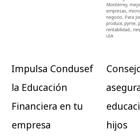
Monterrey
,
mejo
empresas
,
micr
negocio
,
Para J
producir
,
pyme
,
rentabilidad.
,
rie
UIA
Impulsa Condusef
Consej
la Educación
asegura
Financiera en tu
educaci
empresa
hijos