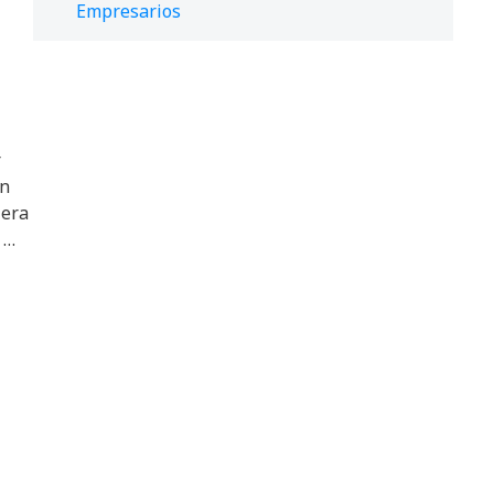
Empresarios
r
ón
iera
 …