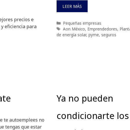
LEER MÁS
jores precios e
Categorías
Pequeñas empresas
 y eficiencia para
Etiquetas
Aon México
,
Emprendedores
,
Plant
de energía solar
,
pyme
,
seguros
ate
Ya no pueden
condicionarte los
ue te autoemplees no
ue tengas que estar