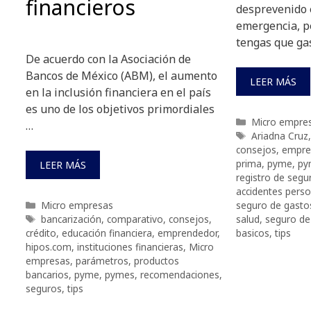
financieros
desprevenido 
emergencia, p
tengas que ga
De acuerdo con la Asociación de
Bancos de México (ABM), el aumento
LEER MÁS
en la inclusión financiera en el país
es uno de los objetivos primordiales
Categorías
Micro empre
…
Etiquetas
Ariadna Cruz
consejos
,
empre
prima
,
pyme
,
py
LEER MÁS
registro de segu
accidentes pers
Categorías
Micro empresas
seguro de gasto
Etiquetas
bancarización
,
comparativo
,
consejos
,
salud
,
seguro de
crédito
,
educación financiera
,
emprendedor
,
basicos
,
tips
hipos.com
,
instituciones financieras
,
Micro
empresas
,
parámetros
,
productos
bancarios
,
pyme
,
pymes
,
recomendaciones
,
seguros
,
tips