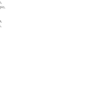
o
,
pio
,
a
,
s
,