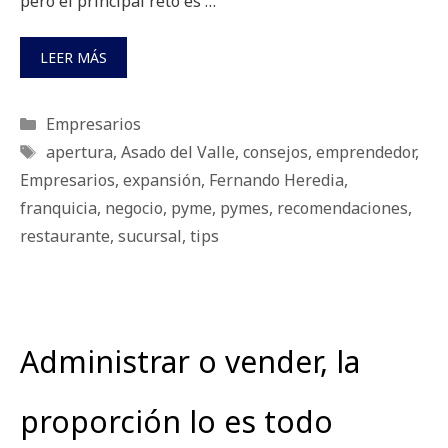
pero el principal reto es …
LEER MÁS
Categorías
Empresarios
Etiquetas
apertura
,
Asado del Valle
,
consejos
,
emprendedor
,
Empresarios
,
expansión
,
Fernando Heredia
,
franquicia
,
negocio
,
pyme
,
pymes
,
recomendaciones
,
restaurante
,
sucursal
,
tips
Administrar o vender, la
proporción lo es todo