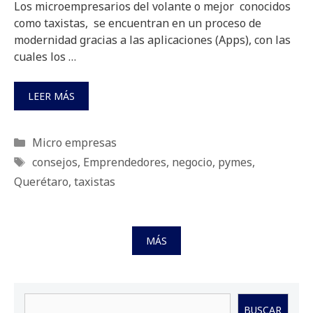
Los microempresarios del volante o mejor conocidos
como taxistas, se encuentran en un proceso de
modernidad gracias a las aplicaciones (Apps), con las
cuales los …
LEER MÁS
Categorías
Micro empresas
Etiquetas
consejos
,
Emprendedores
,
negocio
,
pymes
,
Querétaro
,
taxistas
MÁS
Buscar
BUSCAR