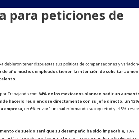
a para peticiones de
ya debieron tener dispuestas sus políticas de compensaciones y variacion
io de año muchos empleados tienen la intención de solicitar aumen
talento.
 por Trabajando.com
84% de los mexicanos planean pedir un aument
nde hacerlo reuniendose directamente con su jefe directo, un 13%
la empresa,
un 6% enviará un mail informando su inquietud y el 5% resta
 aumento de sueldo será que su desempeño ha sido impecable,
18%
que está trabajando más horas de las que le corresponden, y finalmente u