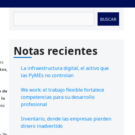
Buscar
BUSCAR
Notas recientes
es
La infraestructura digital, el activo que
tos,
las PyMEs no controlan
We work: el trabajo flexible fortalece
o de
competencias para su desarrollo
 lo
profesional
nte
Inventario, donde las empresas pierden
dinero inadvertido
n 2%