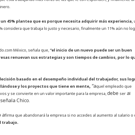
inero.
 un 45% plantea que es porque necesita adquirir más experiencia,
considera que trabaja lo justo y necesario, finalmente un 11% aún no log
ndo.com México, señala que,
“el inicio de un nuevo puede ser un buen
esas renuevan sus estrategias y son tiempos de cambios, por lo q
decisión basado en el desempeño individual del trabajador, sus log
,
“a
lándose y los proyectos que tiene en mente
quel empleado que
debe
a
evos y se convierte en un valor importante para la empresa,
ser
l
, señala Chico
.
o a
firma que abandonará la empresa si no accedes al aumento al salario o
l trabajo.