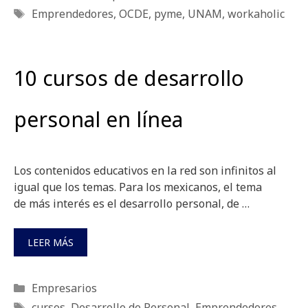
Etiquetas
Emprendedores
,
OCDE
,
pyme
,
UNAM
,
workaholic
10 cursos de desarrollo
personal en línea
Los contenidos educativos en la red son infinitos al
igual que los temas. Para los mexicanos, el tema
de más interés es el desarrollo personal, de …
LEER MÁS
Categorías
Empresarios
Etiquetas
cursos
,
Desarrollo de Personal
,
Emprendedores
,