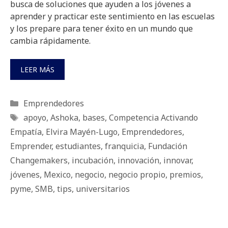
busca de soluciones que ayuden a los jóvenes a
aprender y practicar este sentimiento en las escuelas
y los prepare para tener éxito en un mundo que
cambia rápidamente.
LEER MÁS
Categorías
Emprendedores
Etiquetas
apoyo
,
Ashoka
,
bases
,
Competencia Activando
Empatía
,
Elvira Mayén-Lugo
,
Emprendedores
,
Emprender
,
estudiantes
,
franquicia
,
Fundación
Changemakers
,
incubación
,
innovación
,
innovar
,
jóvenes
,
Mexico
,
negocio
,
negocio propio
,
premios
,
pyme
,
SMB
,
tips
,
universitarios