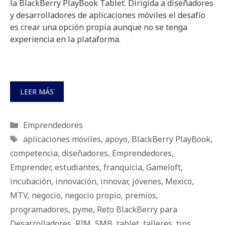
la BlackBerry PlayBook Tablet. Dirigida a diseñadores
y desarrolladores de aplicaciones móviles el desafío
es crear una opción propia aunque no se tenga
experiencia en la plataforma.
LEER MÁS
Categorías
Emprendedores
Etiquetas
aplicaciones móviles
,
apoyo
,
BlackBerry PlayBook
,
competencia
,
diseñadores
,
Emprendedores
,
Emprender
,
estudiantes
,
franquicia
,
Gameloft
,
incubación
,
innovación
,
innovar
,
jóvenes
,
Mexico
,
MTV
,
negocio
,
negocio propio
,
premios
,
programadores
,
pyme
,
Reto BlackBerry para
Desarrolladores
,
RIM
,
SMB
,
tablet
,
talleres
,
tips
,