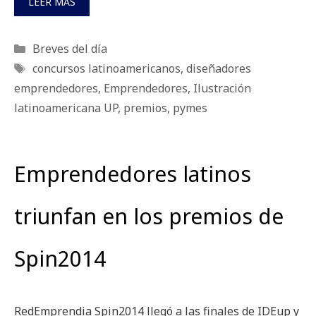
LEER MÁS
Categorías
Breves del día
Etiquetas
concursos latinoamericanos
,
diseñadores
emprendedores
,
Emprendedores
,
Ilustración
latinoamericana UP
,
premios
,
pymes
Emprendedores latinos
triunfan en los premios de
Spin2014
RedEmprendia Spin2014 llegó a las finales de IDEup y