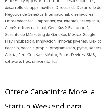
BlackBerry App World
,
Concurso
,
desarrolladores
,
desarrollo de apps móviles
,
Director de Desarrollo de
Negocios de GeneXus Internacional
,
diseñadores
,
Emprendedores
,
Emprender
,
estudiantes
,
franquicia
,
GeneXus Internacional
,
GeneXus X Evolution 2
,
Gerente de Márketing de GeneXus México
,
Google
Play
,
incubación
,
innovación
,
innovar
,
jóvenes
,
Mexico
,
negocio
,
negocio propio
,
programación
,
pyme
,
Rebeca
García
,
Reto GeneXus México
,
Smart Devices
,
SMB
,
software
,
tips
,
universitarios
Ofrece Canacintra Morelia
Startup Weekend para