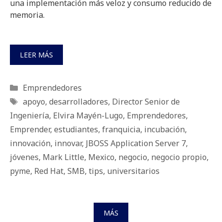
una implementación más veloz y consumo reducido de
memoria.
LEER MÁS
Categorías
Emprendedores
Etiquetas
apoyo
,
desarrolladores
,
Director Senior de
Ingeniería
,
Elvira Mayén-Lugo
,
Emprendedores
,
Emprender
,
estudiantes
,
franquicia
,
incubación
,
innovación
,
innovar
,
JBOSS Application Server 7
,
jóvenes
,
Mark Little
,
Mexico
,
negocio
,
negocio propio
,
pyme
,
Red Hat
,
SMB
,
tips
,
universitarios
MÁS