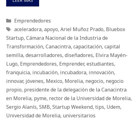
LEER MÁS
Categorías
Emprendedores
Etiquetas
aceleradora
,
apoyo
,
Ariel Muñoz Prado
,
Bluebox
Startup
,
Cámara Nacional de la Industria de
Transformación
,
Canacintra
,
capacitación
,
capital
semilla
,
desarrolladores
,
diseñadores
,
Elvira Mayén-
Lugo
,
Emprendedores
,
Emprender
,
estudiantes
,
franquicia
,
incubación
,
incubadora
,
innovación
,
innovar
,
jóvenes
,
Mexico
,
Morelia
,
negocio
,
negocio
propio
,
presidente de la delegación de la Canacintra
en Morelia
,
pyme
,
rector de la Universidad de Morelia
,
Sergio Alanís
,
SMB
,
Startup Weekend
,
tips
,
Udem
,
Universidad de Morelia
,
universitarios