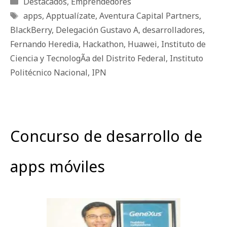
Categorías
Destacados
,
Emprendedores
Etiquetas
apps
,
Apptualízate
,
Aventura Capital Partners
,
BlackBerry
,
Delegación Gustavo A
,
desarrolladores
,
Fernando Heredia
,
Hackathon
,
Huawei
,
Instituto de
Ciencia y TecnologÃ­a del Distrito Federal
,
Instituto
Politécnico Nacional
,
IPN
Concurso de desarrollo de
apps móviles