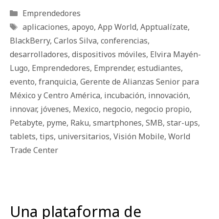
Categorías
Emprendedores
Etiquetas
aplicaciones
,
apoyo
,
App World
,
Apptualízate
,
BlackBerry
,
Carlos Silva
,
conferencias
,
desarrolladores
,
dispositivos móviles
,
Elvira Mayén-
Lugo
,
Emprendedores
,
Emprender
,
estudiantes
,
evento
,
franquicia
,
Gerente de Alianzas Senior para
México y Centro América
,
incubación
,
innovación
,
innovar
,
jóvenes
,
Mexico
,
negocio
,
negocio propio
,
Petabyte
,
pyme
,
Raku
,
smartphones
,
SMB
,
star-ups
,
tablets
,
tips
,
universitarios
,
Visión Mobile
,
World
Trade Center
Una plataforma de