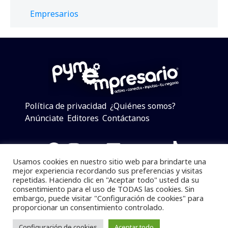
Empresarios
Política de privacidad
¿Quiénes somos?
Anúnciate
Editores
Contáctanos
Facebook
Instagram
Twitter
LinkedIn
Telegram
YouTube
TikTok
Usamos cookies en nuestro sitio web para brindarte una
mejor experiencia recordando sus preferencias y visitas
repetidas. Haciendo clic en "Aceptar todo" usted da su
consentimiento para el uso de TODAS las cookies. Sin
Pymempresario © 2025 Todos los derechos reservados.
embargo, puede visitar "Configuración de cookies" para
proporcionar un consentimiento controlado.
Se prohibe el uso de la información total o parcial sin
dar referencia a la fuente.
Configuración de cookies
Aceptar todo