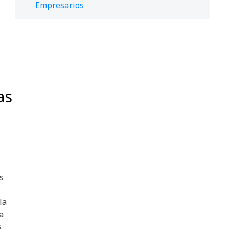
Empresarios
as
s
la
a
s