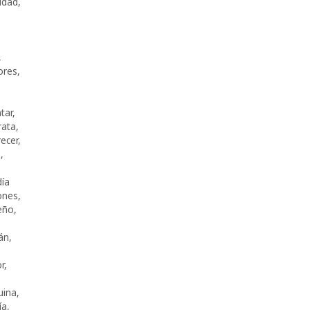
idad
,
,
ores
,
tar
,
rata
,
recer
,
a
,
día
ones
,
eño
,
án
,
r
,
uina
,
ía
,