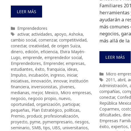
Familiares 20
LEER MÁS
herramientas 
ayudarán a res
más comunes e
Categorías
Emprendedores
negocios, gara
Etiquetas
activar
,
actividades
,
apoyo
,
Ashoka
,
cambio social
,
comenzar
,
competitividad
,
más allá de la
conectar
,
creatividad
,
de origen Suiza
,
dinero
,
edición
,
eficiencia
,
Elvira Mayén-
LEER MÁS
Lugo
,
emprende
,
emprendedor social
,
Emprendedores
,
Emprender
,
empresas
,
estudiantes
,
éxito
,
franquicia
,
ideas
,
Categorías
Micro empre
Impulso
,
incubación
,
ingreso
,
iniciar
,
Etiquetas
2011
,
abril
,
a
iniciativas
,
innovación
,
innovar
,
institución
Administración
,
financiera
,
inversionistas
,
jóvenes
,
compañías
,
comp
medianas
,
mejor
,
Mexico
,
Micro empresas
,
conectar
,
Confede
negocio
,
negocio propio
,
nuevo
,
República Mexic
oportunidad
,
organización
,
participar
,
Coparmex
,
cost
pequeñas
,
Plan Estratégico
,
políticas
,
dificultades
,
dine
Premio
,
producir
,
profesionalización
,
Empresas Famili
proyecto
,
pyme
,
pymempresario
,
riesgos
,
éxito
,
expertos
,
seminario
,
SMB
,
tips
,
UBS
,
universitarios
,