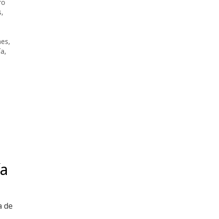
ro
s
,
es
,
ía
,
ía
a de