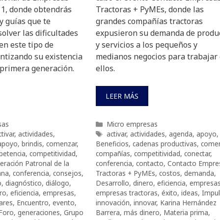
11, donde obtendrás
Tractoras + PyMEs, donde las
y guías que te
grandes compañías tractoras
olver las dificultades
expusieron su demanda de produ
n este tipo de
y servicios a los pequeños y
ntizando su existencia
medianos negocios para trabajar
 primera generación.
ellos.
LEER MÁS
Categorías
sas
Micro empresas
Etiquetas
ctivar
,
actividades
,
activar
,
actividades
,
agenda
,
apoyo
,
apoyo
,
brindis
,
comenzar
,
Beneficios
,
cadenas productivas
,
comen
etencia
,
competitividad
,
compañías
,
competitividad
,
conectar
,
ración Patronal de la
conferencia
,
contacto
,
Contacto Empre
ana
,
conferencia
,
consejos
,
Tractoras + PyMEs
,
costos
,
demanda
,
o
,
diagnóstico
,
diálogo
,
Desarrollo
,
dinero
,
eficiencia
,
empresa
ro
,
eficiencia
,
empresas
,
empresas tractoras
,
éxito
,
ideas
,
Impu
ares
,
Encuentro
,
evento
,
innovación
,
innovar
,
Karina Hernández
Foro
,
generaciones
,
Grupo
Barrera
,
más dinero
,
Materia prima
,