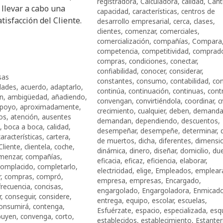
registradora
,
Calculadora
,
calidad
,
Cant
llevar a cabo una
capacidad
,
características
,
centros de
tisfacción del Cliente.
desarrollo empresarial
,
cerca
,
clases
,
clientes
,
comenzar
,
comerciales
,
comercialización
,
compañías
,
Compara
competencia
,
competitividad
,
comprad
compras
,
condiciones
,
conectar
,
confiabilidad
,
conocer
,
considerar
,
sas
constantes
,
consumo
,
contabilidad
,
con
idades
,
acuerdo
,
adaptarlo
,
continúa
,
continuación
,
continuas
,
cont
en
,
ambigüedad
,
añadiendo
,
convengan
,
convirtiéndola
,
coordinar
,
c
poyo
,
aproximadamente
,
crecimiento
,
cualquier
,
deben
,
demand
os
,
atención
,
ausentes
demandan
,
dependiendo
,
descuentos
,
,
boca a boca
,
calidad
,
desempeñar
,
desempeñe
,
determinar
,
características
,
cartera
,
de muertos
,
dicha
,
diferentes
,
dimensi
Cliente
,
clientela
,
coche
,
dinámica
,
dinero
,
diseñar
,
domicilio
,
du
menzar
,
compañías
,
eficacia
,
eficaz
,
eficiencia
,
elaborar
,
complacido
,
completarlo
,
electricidad
,
elige
,
Empleados
,
emplear
r
,
compras
,
compró
,
empresa
,
empresas
,
Encargado
,
frecuencia
,
concisas
,
engargolado
,
Engargoladora
,
Enmicado
r
,
conseguir
,
considere
,
entrega
,
equipo
,
escolar
,
escuelas
,
onsumirá
,
contenga
,
Esfuérzate
,
espacio
,
especializada
,
esq
buyen
,
convenga
,
corto
,
establecidos
,
establecimiento
,
Estanter