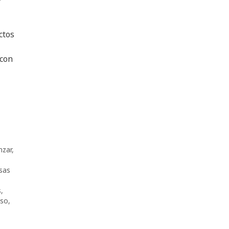
ctos
 con
zar
,
sas
s
,
lso
,