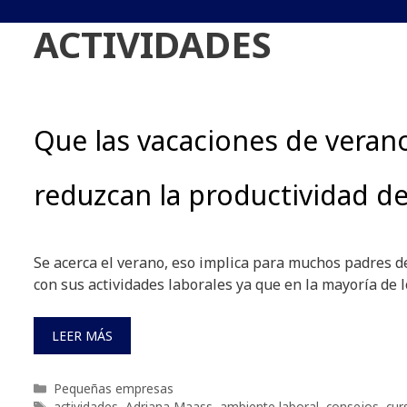
ACTIVIDADES
Que las vacaciones de veran
reduzcan la productividad d
Se acerca el verano, eso implica para muchos padres de
con sus actividades laborales ya que en la mayoría de 
LEER MÁS
Categorías
Pequeñas empresas
Etiquetas
actividades
,
Adriana Maass
,
ambiente laboral
,
consejos
,
cur