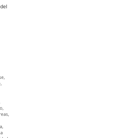
 del
se
,
e
,
,
o
,
reas
,
ca
,
ja