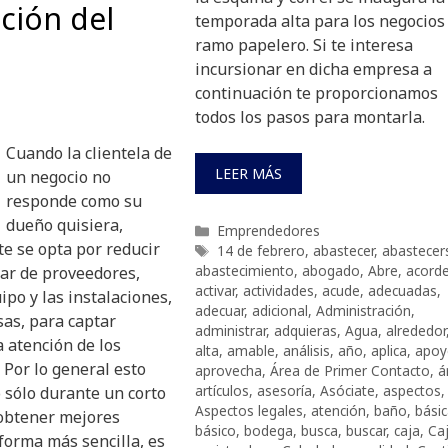
cción del
temporada alta para los negocios
ramo papelero. Si te interesa
incursionar en dicha empresa a
continuación te proporcionamos
todos los pasos para montarla.
Cuando la clientela de
LEER MÁS
un negocio no
responde como su
dueño quisiera,
Categorías
Emprendedores
e se opta por reducir
Etiquetas
14 de febrero
,
abastecer
,
abastecer
abastecimiento
,
abogado
,
Abre
,
acord
iar de proveedores,
activar
,
actividades
,
acude
,
adecuadas
,
ipo y las instalaciones,
adecuar
,
adicional
,
Administración
,
sas, para captar
administrar
,
adquieras
,
Agua
,
alrededor
 atención de los
alta
,
amable
,
análisis
,
año
,
aplica
,
apoy
Por lo general esto
aprovecha
,
Área de Primer Contacto
,
á
artículos
,
asesoría
,
Asóciate
,
aspectos
,
 sólo durante un corto
Aspectos legales
,
atención
,
baño
,
bási
obtener mejores
básico
,
bodega
,
busca
,
buscar
,
caja
,
Ca
forma más sencilla, es