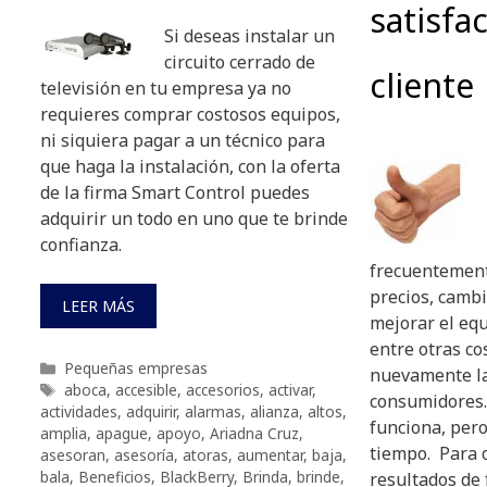
satisfa
Si deseas instalar un
circuito cerrado de
cliente
televisión en tu empresa ya no
requieres comprar costosos equipos,
ni siquiera pagar a un técnico para
que haga la instalación, con la oferta
de la firma Smart Control puedes
adquirir un todo en uno que te brinde
confianza.
frecuentement
precios, camb
LEER MÁS
mejorar el equ
entre otras co
Categorías
Pequeñas empresas
nuevamente la
Etiquetas
aboca
,
accesible
,
accesorios
,
activar
,
consumidores. 
actividades
,
adquirir
,
alarmas
,
alianza
,
altos
,
funciona, pero
amplia
,
apague
,
apoyo
,
Ariadna Cruz
,
tiempo. Para 
asesoran
,
asesoría
,
atoras
,
aumentar
,
baja
,
bala
,
Beneficios
,
BlackBerry
,
Brinda
,
brinde
,
resultados de 