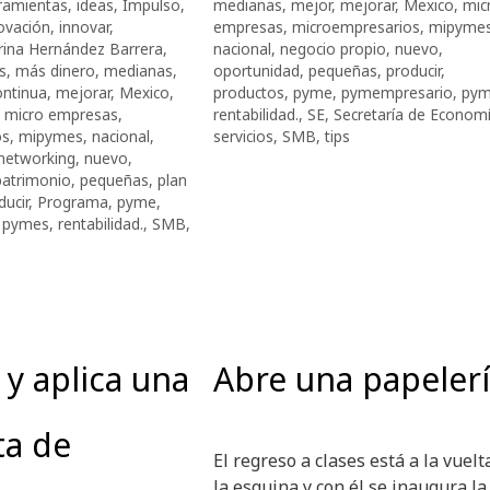
ramientas
,
ideas
,
Impulso
,
medianas
,
mejor
,
mejorar
,
Mexico
,
mic
ovación
,
innovar
,
empresas
,
microempresarios
,
mipyme
rina Hernández Barrera
,
nacional
,
negocio propio
,
nuevo
,
s
,
más dinero
,
medianas
,
oportunidad
,
pequeñas
,
producir
,
ontinua
,
mejorar
,
Mexico
,
productos
,
pyme
,
pymempresario
,
pym
,
micro empresas
,
rentabilidad.
,
SE
,
Secretaría de Econom
os
,
mipymes
,
nacional
,
servicios
,
SMB
,
tips
networking
,
nuevo
,
patrimonio
,
pequeñas
,
plan
ducir
,
Programa
,
pyme
,
,
pymes
,
rentabilidad.
,
SMB
,
 y aplica una
Abre una papeler
ta de
El regreso a clases está a la vuelt
la esquina y con él se inaugura la