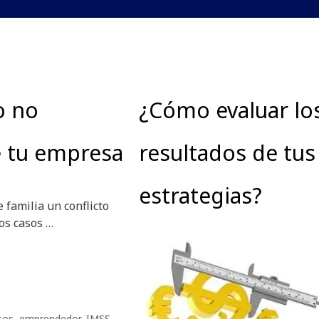
o no
¿Cómo evaluar lo
e tu empresa
resultados de tus
estrategias?
 familia un conflicto
los casos …
sos
,
emprendedor
,
IMSS
,