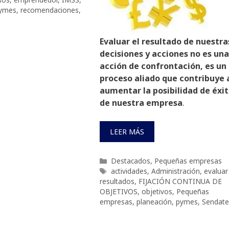
ymes
,
recomendaciones
,
Evaluar el resultado de nuestra
decisiones y acciones no es una
acción de confrontación, es un
proceso aliado que contribuye 
aumentar la posibilidad de éxi
de nuestra empresa
.
LEER MÁS
Categorías
Destacados
,
Pequeñas empresas
Etiquetas
actividades
,
Administración
,
evaluar
resultados
,
FIJACIÓN CONTINUA DE
OBJETIVOS
,
objetivos
,
Pequeñas
empresas
,
planeación
,
pymes
,
Sendate