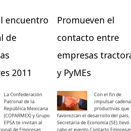
al encuentro
Promueven el
l de
contacto entre
as
empresas tractor
res 2011
y PyMEs
La Confederación
Con el fin de
Patronal de la
impulsar cadena
República Mexicana
productivas que
(COPARMEX) y Grupo
favorezcan el desarrollo del país, 
EPSA te invitan al
Secretaría de Economía (SE) llevó 
ional de Empresas
cabo el evento Contacto Empresa