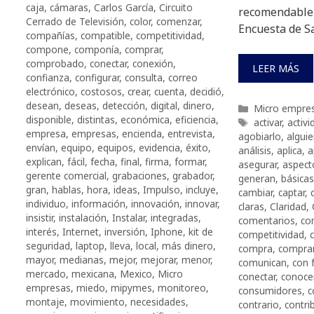
caja
,
cámaras
,
Carlos García
,
Circuito
recomendable 
Cerrado de Televisión
,
color
,
comenzar
,
Encuesta de Sa
compañías
,
compatible
,
competitividad
,
compone
,
componía
,
comprar
,
comprobado
,
conectar
,
conexión
,
LEER MÁS
confianza
,
configurar
,
consulta
,
correo
electrónico
,
costosos
,
crear
,
cuenta
,
decidió
,
desean
,
deseas
,
detección
,
digital
,
dinero
,
Categorías
Micro empre
disponible
,
distintas
,
económica
,
eficiencia
,
Etiquetas
activar
,
activ
empresa
,
empresas
,
encienda
,
entrevista
,
agobiarlo
,
algui
envían
,
equipo
,
equipos
,
evidencia
,
éxito
,
análisis
,
aplica
,
a
explican
,
fácil
,
fecha
,
final
,
firma
,
formar
,
asegurar
,
aspect
gerente comercial
,
grabaciones
,
grabador
,
generan
,
básicas
gran
,
hablas
,
hora
,
ideas
,
Impulso
,
incluye
,
cambiar
,
captar
,
individuo
,
información
,
innovación
,
innovar
,
claras
,
Claridad
,
insistir
,
instalación
,
Instalar
,
integradas
,
comentarios
,
co
interés
,
Internet
,
inversión
,
Iphone
,
kit de
competitividad
,
seguridad
,
laptop
,
lleva
,
local
,
más dinero
,
compra
,
compra
mayor
,
medianas
,
mejor
,
mejorar
,
menor
,
comunican
,
con 
mercado
,
mexicana
,
Mexico
,
Micro
conectar
,
conoce
empresas
,
miedo
,
mipymes
,
monitoreo
,
consumidores
,
c
montaje
,
movimiento
,
necesidades
,
contrario
,
contri