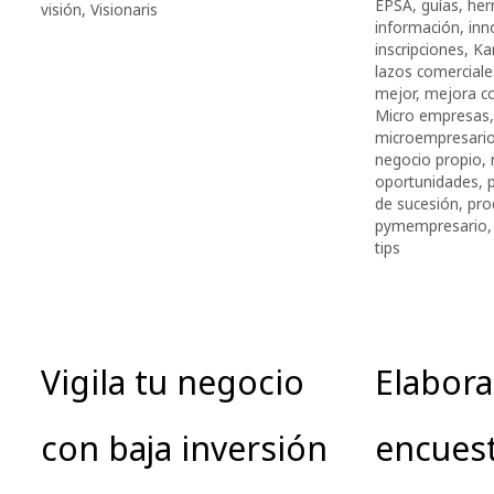
EPSA
,
guías
,
her
visión
,
Visionaris
información
,
inn
inscripciones
,
Ka
lazos comerciale
mejor
,
mejora c
Micro empresas
microempresari
negocio propio
,
oportunidades
,
de sucesión
,
pro
pymempresario
tips
Vigila tu negocio
Elabora
con baja inversión
encues