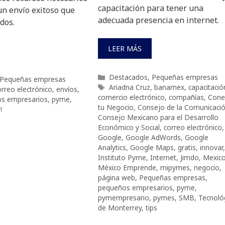
capacitación para tener una
un envío exitoso que
adecuada presencia en internet.
dos.
LEER MÁS
Categorías
Destacados
,
Pequeñas empresas
Pequeñas empresas
Etiquetas
Ariadna Cruz
,
banamex
,
capacitació
orreo electrónico
,
envíos
,
comercio electrónico
,
compañías
,
Cone
s empresarios
,
pyme
,
tu Negocio
,
Consejo de la Comunicaci
!
Consejo Mexicano para el Desarrollo
Económico y Social
,
correo electrónico
,
Google
,
Google AdWords
,
Google
Analytics
,
Google Maps
,
gratis
,
innovar
,
Instituto Pyme
,
Internet
,
Jimdo
,
Mexic
México Emprende
,
mipymes
,
negocio
,
página web
,
Pequeñas empresas
,
pequeños empresarios
,
pyme
,
pymempresario
,
pymes
,
SMB
,
Tecnoló
de Monterrey
,
tips