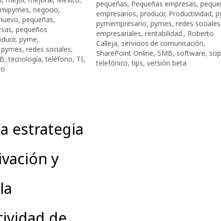
pequeñas
,
Pequeñas empresas
,
peque
mipymes
,
negocio
,
empresarios
,
producir
,
Productividad
,
p
nuevo
,
pequeñas
,
pymempresario
,
pymes
,
redes sociales
esas
,
pequeños
empresariales
,
rentabilidad.
,
Roberto
ducir
,
pyme
,
Calleja
,
servicios de comunicación
,
,
pymes
,
redes sociales
,
SharePoint Online
,
SMB
,
software
,
sop
B
,
tecnología
,
teléfono
,
TI
,
telefónico
,
tips
,
versión beta
eo
a estrategia
vación y
la
ividad de