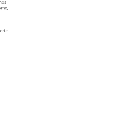
ños
yme
,
orte