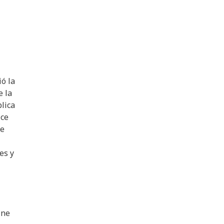
ó la
e la
lica
ice
de
es y
ine