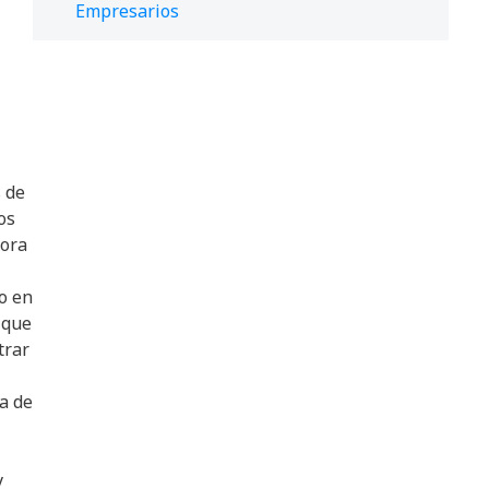
Empresarios
 de
os
hora
o en
 que
trar
a de
y