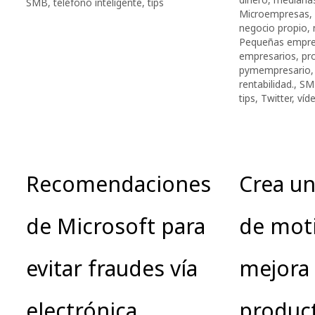
SMB
,
teléfono inteligente
,
tips
Microempresas
,
negocio propio
,
Pequeñas empr
empresarios
,
pro
pymempresario
rentabilidad.
,
SM
tips
,
Twitter
,
víd
Recomendaciones
Crea un
de Microsoft para
de moti
evitar fraudes vía
mejora 
electrónica
product