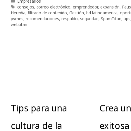
Categorías
Empresarios
Etiquetas
consejos
,
correo electrónico
,
emprendedor
,
expansión
,
Faus
Heredia
,
filtrado de contenido
,
Gestión
,
hd latinoamerica
,
oport
pymes
,
recomendaciones
,
respaldo
,
seguridad
,
SpamTitan
,
tips
webtitan
Tips para una
Crea u
cultura de la
exitosa