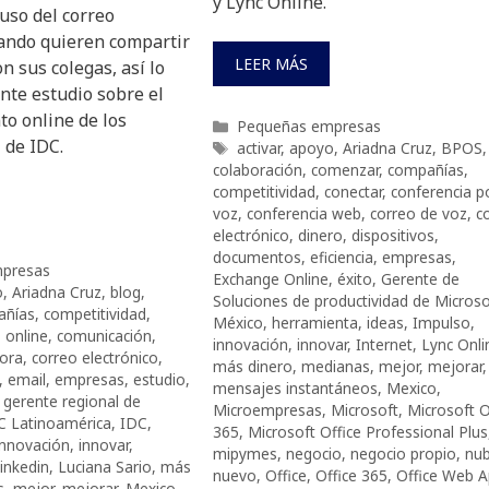
y Lync Online.
 uso del correo
uando quieren compartir
LEER MÁS
n sus colegas, así lo
ente estudio sobre el
o online de los
Categorías
Pequeñas empresas
 de IDC.
Etiquetas
activar
,
apoyo
,
Ariadna Cruz
,
BPOS
,
colaboración
,
comenzar
,
compañías
,
competitividad
,
conectar
,
conferencia p
voz
,
conferencia web
,
correo de voz
,
c
electrónico
,
dinero
,
dispositivos
,
documentos
,
eficiencia
,
empresas
,
presas
Exchange Online
,
éxito
,
Gerente de
o
,
Ariadna Cruz
,
blog
,
Soluciones de productividad de Microso
añías
,
competitividad
,
México
,
herramienta
,
ideas
,
Impulso
,
 online
,
comunicación
,
innovación
,
innovar
,
Internet
,
Lync Onli
tora
,
correo electrónico
,
más dinero
,
medianas
,
mejor
,
mejorar
,
,
email
,
empresas
,
estudio
,
mensajes instantáneos
,
Mexico
,
,
gerente regional de
Microempresas
,
Microsoft
,
Microsoft O
C Latinoamérica
,
IDC
,
365
,
Microsoft Office Professional Plus
innovación
,
innovar
,
mipymes
,
negocio
,
negocio propio
,
nu
inkedin
,
Luciana Sario
,
más
nuevo
,
Office
,
Office 365
,
Office Web 
s
,
mejor
,
mejorar
,
Mexico
,