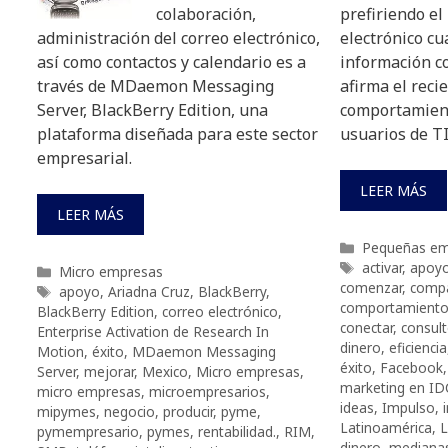
colaboración,
prefiriendo el
administración del correo electrónico,
electrónico c
así como contactos y calendario es a
información co
través de MDaemon Messaging
afirma el reci
Server, BlackBerry Edition, una
comportamient
plataforma diseñada para este sector
usuarios de TI
empresarial.
LEER MÁS
LEER MÁS
Categorías
Pequeñas em
Etiquetas
activar
,
apoy
Categorías
Micro empresas
comenzar
,
comp
Etiquetas
apoyo
,
Ariadna Cruz
,
BlackBerry
,
comportamiento
BlackBerry Edition
,
correo electrónico
,
conectar
,
consul
Enterprise Activation de Research In
dinero
,
eficiencia
Motion
,
éxito
,
MDaemon Messaging
éxito
,
Facebook
Server
,
mejorar
,
Mexico
,
Micro empresas
,
marketing en ID
micro empresas
,
microempresarios
,
ideas
,
Impulso
,
mipymes
,
negocio
,
producir
,
pyme
,
Latinoamérica
,
L
pymempresario
,
pymes
,
rentabilidad.
,
RIM
,
dinero
,
mediana