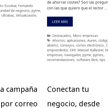
de ahorrar costes? Son las pregu
to Escobar
,
Fernando
con las que quiero que el lector …
unidad de negocios
,
pyme
,
,
Ultrabac
,
Virtualización
,
LEER MÁS
Categorías
Destacados
,
Micro empresas
Etiquetas
Ahorros
,
aplicaciones
,
Auren
,
códig
abierto
,
consejos
,
correo electrónico
,
emprendedor
,
ERP
,
Manuel Ballester
,
M
empresas
,
navegador
,
pyme
,
pymes
,
recomendaciones
,
software libre
,
tips
na campaña
Conectan tu
 por correo
negocio, desde