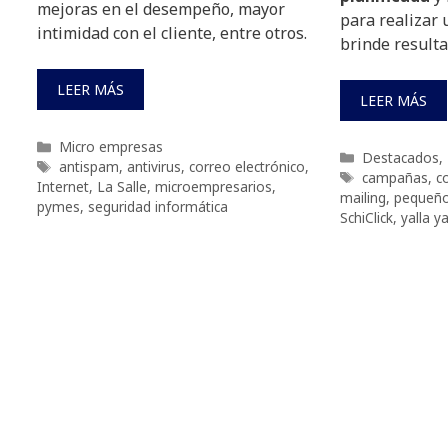
mejoras en el desempeño, mayor
para realizar 
intimidad con el cliente, entre otros.
brinde resulta
LEER MÁS
LEER MÁS
Categorías
Micro empresas
Categorías
Destacados
,
Etiquetas
antispam
,
antivirus
,
correo electrónico
,
Etiquetas
campañas
,
c
Internet
,
La Salle
,
microempresarios
,
mailing
,
pequeño
pymes
,
seguridad informática
SchiClick
,
yalla ya