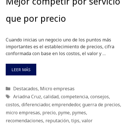
Mejor competir por servicio
que por precio
Cuando inicias un negocio uno de los puntos más
importantes es el establecimiento de precios, cifra
conformada con base en los costos, el valor y …
LEER MÁS
Categorías
Destacados
,
Micro empresas
Etiquetas
Ariadna Cruz
,
calidad
,
competencia
,
consejos
,
costos
,
diferenciador
,
emprendedor
,
guerra de precios
,
micro empresas
,
precio
,
pyme
,
pymes
,
recomendaciones
,
reputación
,
tips
,
valor