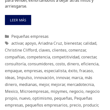
para vender, exhortándolos a dejar atrás mitos y
arriesgarse.
LEER MÁS
Categorías
Pequeñas empresas
Etiquetas
activar
,
apoyo
,
Ariadna Cruz
,
bienestar
,
calidad
,
Christine Clifford
,
claves
,
clientes
,
comenzar
,
compañías
,
competencia
,
competitividad
,
conectar
,
consultoría
,
consumidores
,
costo
,
dinero
,
eficiencia
,
empaque
,
empresas
,
especialista
,
éxito
,
fracaso
,
ideas
,
Impulso
,
innovación
,
innovar
,
marca
,
más
dinero
,
medianas
,
mejor
,
mejorar
,
mercadotecnia
,
Mexico
,
Microempresas
,
mipymes
,
negocio
,
negocio
propio
,
nuevo
,
optimismo
,
pequeñas
,
Pequeñas
empresas
,
pequeños empresarios
,
precio
,
producir
,