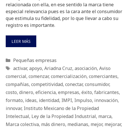
relacionada con ella, en ese sentido la marca tiene
especial relevancia pues es la cara ante el consumidor
que estimula su fidelidad, por lo que llevar a cabo su
registro es importante.
LEER MÁS
Categorías
Pequeñas empresas
Etiquetas
activar
,
apoyo
,
Ariadna Cruz
,
asociación
,
Aviso
comercial
,
comenzar
,
comercialización
,
comerciantes
,
compañías
,
competitividad
,
conectar
,
consumidor
,
costo
,
dinero
,
eficiencia
,
empresas
,
éxito
,
fabricantes
,
formato
,
ideas
,
identidad
,
IMPI
,
Impulso
,
innovación
,
innovar
,
Instituto Mexicano de la Propiedad
Intelectual
,
Ley de la Propiedad Industrial
,
marca
,
Marca colectiva
,
más dinero
,
medianas
,
mejor
,
mejorar
,