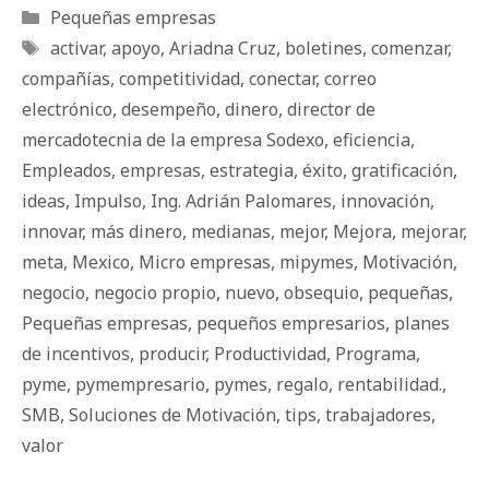
Categorías
Pequeñas empresas
Etiquetas
activar
,
apoyo
,
Ariadna Cruz
,
boletines
,
comenzar
,
compañías
,
competitividad
,
conectar
,
correo
electrónico
,
desempeño
,
dinero
,
director de
mercadotecnia de la empresa Sodexo
,
eficiencia
,
Empleados
,
empresas
,
estrategia
,
éxito
,
gratificación
,
ideas
,
Impulso
,
Ing. Adrián Palomares
,
innovación
,
innovar
,
más dinero
,
medianas
,
mejor
,
Mejora
,
mejorar
,
meta
,
Mexico
,
Micro empresas
,
mipymes
,
Motivación
,
negocio
,
negocio propio
,
nuevo
,
obsequio
,
pequeñas
,
Pequeñas empresas
,
pequeños empresarios
,
planes
de incentivos
,
producir
,
Productividad
,
Programa
,
pyme
,
pymempresario
,
pymes
,
regalo
,
rentabilidad.
,
SMB
,
Soluciones de Motivación
,
tips
,
trabajadores
,
valor