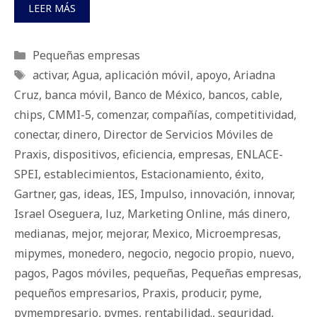
LEER MÁS
Categorías
Pequeñas empresas
Etiquetas
activar
,
Agua
,
aplicación móvil
,
apoyo
,
Ariadna
Cruz
,
banca móvil
,
Banco de México
,
bancos
,
cable
,
chips
,
CMMI-5
,
comenzar
,
compañías
,
competitividad
,
conectar
,
dinero
,
Director de Servicios Móviles de
Praxis
,
dispositivos
,
eficiencia
,
empresas
,
ENLACE-
SPEI
,
establecimientos
,
Estacionamiento
,
éxito
,
Gartner
,
gas
,
ideas
,
IES
,
Impulso
,
innovación
,
innovar
,
Israel Oseguera
,
luz
,
Marketing Online
,
más dinero
,
medianas
,
mejor
,
mejorar
,
Mexico
,
Microempresas
,
mipymes
,
monedero
,
negocio
,
negocio propio
,
nuevo
,
pagos
,
Pagos móviles
,
pequeñas
,
Pequeñas empresas
,
pequeños empresarios
,
Praxis
,
producir
,
pyme
,
pymempresario
,
pymes
,
rentabilidad.
,
seguridad
,