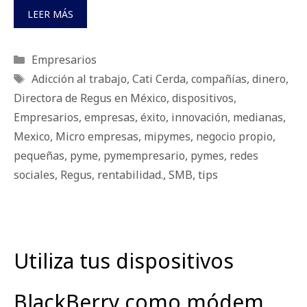
LEER MÁS
Categorías
Empresarios
Etiquetas
Adicción al trabajo
,
Cati Cerda
,
compañías
,
dinero
,
Directora de Regus en México
,
dispositivos
,
Empresarios
,
empresas
,
éxito
,
innovación
,
medianas
,
Mexico
,
Micro empresas
,
mipymes
,
negocio propio
,
pequeñas
,
pyme
,
pymempresario
,
pymes
,
redes
sociales
,
Regus
,
rentabilidad.
,
SMB
,
tips
Utiliza tus dispositivos
BlackBerry como módem