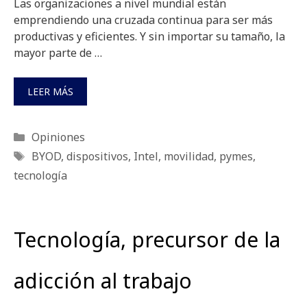
Las organizaciones a nivel mundial están
emprendiendo una cruzada continua para ser más
productivas y eficientes. Y sin importar su tamaño, la
mayor parte de …
LEER MÁS
Categorías
Opiniones
Etiquetas
BYOD
,
dispositivos
,
Intel
,
movilidad
,
pymes
,
tecnología
Tecnología, precursor de la
adicción al trabajo