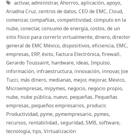
Etiquetas
activar
,
administrar
,
Ahorros
,
aplicación
,
apoyo
,
Ariadna Cruz
,
centros de datos
,
CEO de EMC
,
Cloud
,
comenzar
,
compañías
,
competitividad
,
cómputo en la
nube
,
conectar
,
consumo de energía
,
costos
,
de un
sitio físico para correrlo virtualmente
,
dinero
,
director
general de EMC México
,
dispositivos
,
eficiencia
,
EMC
,
empresas
,
ERP
,
éxito
,
Factura Electrónica
,
firewall
,
Gerardo Toussaint
,
hardware
,
ideas
,
Impulso
,
información
,
infraestructura
,
innovación
,
innovar
,
Joe
Tucci
,
más dinero
,
medianas
,
mejor
,
mejorar
,
Mexico
,
Microempresas
,
mipymes
,
negocio
,
negocio propio
,
nube
,
nube pública
,
nuevo
,
pequeñas
,
Pequeñas
empresas
,
pequeños empresarios
,
producir
,
Productividad
,
pyme
,
pymempresario
,
pymes
,
recursos
,
rentabilidad.
,
seguridad
,
SMB
,
software
,
tecnología
,
tips
,
Virtualización