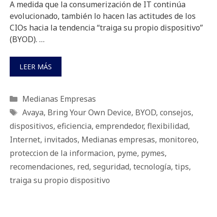
A medida que la consumerización de IT continúa
evolucionado, también lo hacen las actitudes de los
CIOs hacia la tendencia “traiga su propio dispositivo”
(BYOD). …
LEER MÁS
Categorías
Medianas Empresas
Etiquetas
Avaya
,
Bring Your Own Device
,
BYOD
,
consejos
,
dispositivos
,
eficiencia
,
emprendedor
,
fle­xi­bi­li­dad
,
Internet
,
invitados
,
Medianas empresas
,
monitoreo
,
proteccion de la informacion
,
pyme
,
pymes
,
recomendaciones
,
red
,
seguridad
,
tecnología
,
tips
,
traiga su propio dispositivo