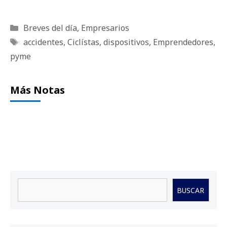
Categorías
Breves del día
,
Empresarios
Etiquetas
accidentes
,
Ciclístas
,
dispositivos
,
Emprendedores
,
pyme
Más Notas
Buscar
BUSCAR