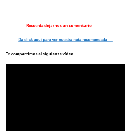
dejarnos
un comentario
Recuerda
Da click aquí
para ver
nuestra
nota recomendada
compartimos
el siguiente
vídeo:
Te