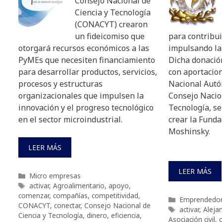
Consejo Nacional de
Ciencia y Tecnología
(CONACYT) crearon
un fideicomiso que
para contribui
otorgará recursos económicos a las
impulsando la
PyMEs que necesiten financiamiento
Dicha donació
para desarrollar productos, servicios,
con aportacio
procesos y estructuras
Nacional Autó
organizacionales que impulsen la
Consejo Nacio
innovación y el progreso tecnológico
Tecnología, se
en el sector microindustrial.
crear la Fund
Moshinsky.
LEER MÁS
LEER MÁS
Categorías
Micro empresas
Etiquetas
activar
,
Agroalimentario
,
apoyo
,
comenzar
,
compañías
,
competitividad
,
Categorías
Emprendedo
CONACYT
,
conectar
,
Consejo Nacional de
Etiquetas
activar
,
Alejan
Ciencia y Tecnología
,
dinero
,
eficiencia
,
Asociación civil
,
c