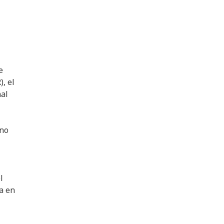
e
, el
al
ano
l
a en