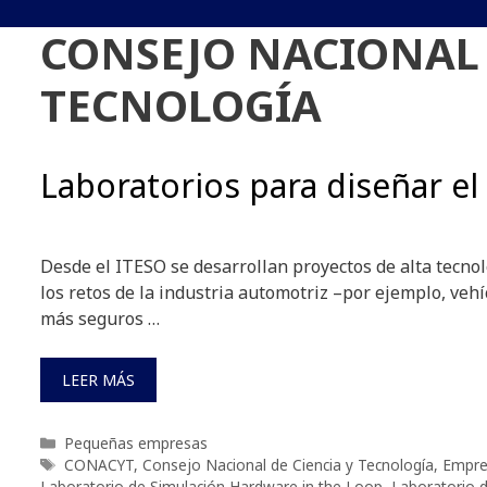
CONSEJO NACIONAL 
TECNOLOGÍA
Laboratorios para diseñar el
Desde el ITESO se desarrollan proyectos de alta tecno
los retos de la industria automotriz –por ejemplo, vehí
más seguros …
LEER MÁS
Categorías
Pequeñas empresas
Etiquetas
CONACYT
,
Consejo Nacional de Ciencia y Tecnología
,
Empre
Laboratorio de Simulación Hardware in the Loop
,
Laboratorio 