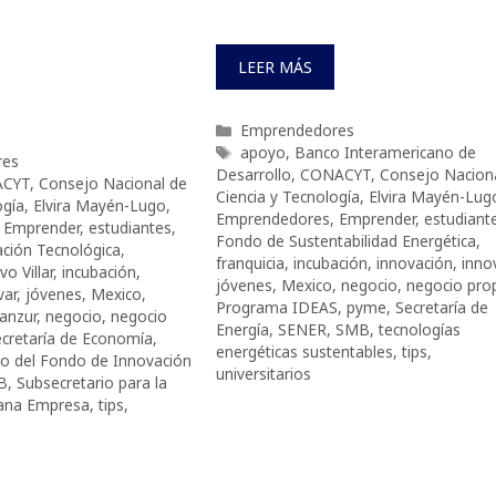
LEER MÁS
Categorías
Emprendedores
Etiquetas
apoyo
,
Banco Interamericano de
res
Desarrollo
,
CONACYT
,
Consejo Nacion
CYT
,
Consejo Nacional de
Ciencia y Tecnología
,
Elvira Mayén-Lug
ogía
,
Elvira Mayén-Lugo
,
Emprendedores
,
Emprender
,
estudiant
,
Emprender
,
estudiantes
,
Fondo de Sustentabilidad Energética
,
ción Tecnológica
,
franquicia
,
incubación
,
innovación
,
inno
o Villar
,
incubación
,
jóvenes
,
Mexico
,
negocio
,
negocio pro
var
,
jóvenes
,
Mexico
,
Programa IDEAS
,
pyme
,
Secretaría de
anzur
,
negocio
,
negocio
Energía
,
SENER
,
SMB
,
tecnologías
cretaría de Economía
,
energéticas sustentables
,
tips
,
co del Fondo de Innovación
universitarios
B
,
Subsecretario para la
ana Empresa
,
tips
,