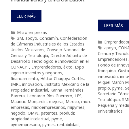
LEER MÁS
LEER MÁS
Categorías
Micro empresas
Etiquetas
3M
,
apoyo
,
Concamín
,
Confederación
Categorías
Emprendedo
de Cámaras Industriales de los Estados
Etiquetas
apoyo
,
CONA
Unidos Mexicanos
,
Consejo Nacional de
Ciencia y Tecnol
Ciencia y Tecnología
,
Director Adjunto de
Emprendedores
Desarrollo Tecnológico e Innovación en el
Fondo de Innova
CONACYT
,
Emprendedores
,
éxito
,
Expo
franquicia
,
Gustav
ingenio inventos y negocios
,
innovación
,
inno
financiamiento
,
Héctor Chagoya Cortés
,
Miguel Marón M
IMPI
,
innovación
,
Instituto Mexicano de la
propio
,
pyme
,
Se
Propiedad Industrial
,
Karina Hernández
Secretario Técni
Barrera
,
Leonardo Ríos Guerrero
,
LES
,
Tecnológica
,
SM
Mauricio Monjardín
,
mejorar
,
Mexico
,
micro
Pequeña y medi
empresas
,
microempresarios
,
mipymes
,
universitarios
negocio
,
OMPI
,
patentes
,
producir
,
propiedad intelectual
,
pyme
,
pymempresario
,
pymes
,
rentabilidad.
,