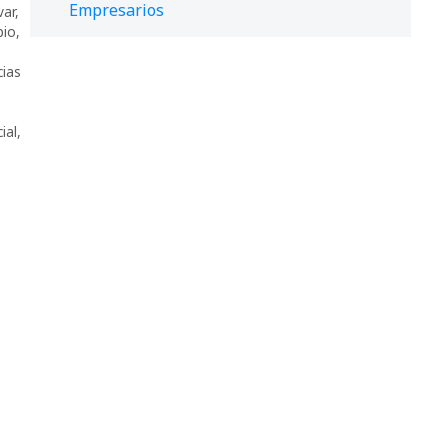
Empresarios
var
,
pio
,
ias
ial
,