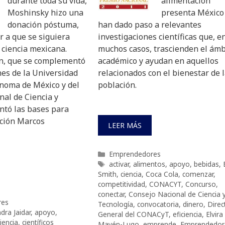
durante toda su vida,
alimentación
Moshinsky hizo una
presenta México
donación póstuma,
han dado paso a relevantes
r a que se siguiera
investigaciones científicas que, e
 ciencia mexicana.
muchos casos, trascienden el ámb
n, que se complementó
académico y ayudan en aquellos
nes de la Universidad
relacionados con el bienestar de 
noma de México y del
población.
nal de Ciencia y
ntó las bases para
ación Marcos
LEER MÁS
Categorías
Emprendedores
Etiquetas
activar
,
alimentos
,
apoyo
,
bebidas
,
Smith
,
ciencia
,
Coca Cola
,
comenzar
,
competitividad
,
CONACYT
,
Concurso
,
conectar
,
Consejo Nacional de Ciencia 
res
Tecnología
,
convocatoria
,
dinero
,
Direc
dra Jaidar
,
apoyo
,
General del CONACyT
,
eficiencia
,
Elvira
iencia
,
científicos
Mayén-Lugo
,
emprende
,
Emprendedor