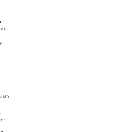
n
ito
la
Brian
y
tor
es
,