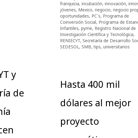
franquicia
,
incubación
,
innovación
,
inno
jóvenes
,
Mexico
,
negocio
,
negocio pro
oportunidades
,
PC´s
,
Programa de
Coinversión Social
,
Programa de Estanc
Infantiles
,
pyme
,
Registro Nacional de
Investigación Científica y Tecnológica
,
RENIECYT
,
Secretaría de Desarrollo Soc
SEDESOL
,
SMB
,
tips
,
universitarios
T y
Hasta 400 mil
ría de
dólares al mejor
ía
proyecto
cen