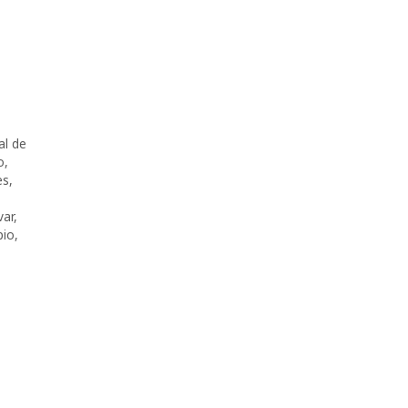
al de
o
,
es
,
var
,
pio
,