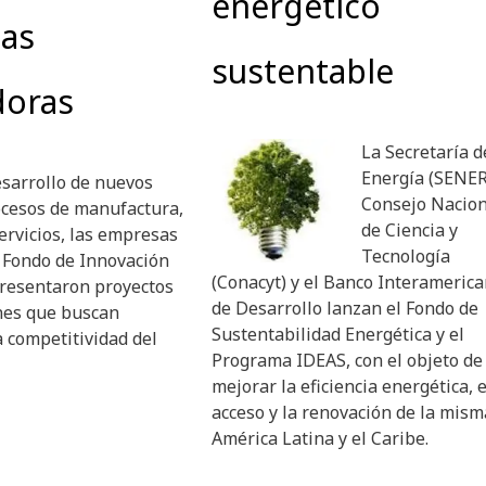
energético
as
sustentable
doras
La Secretaría d
Energía (SENER)
esarrollo de nuevos
Consejo Nacion
ocesos de manufactura,
de Ciencia y
ervicios, las empresas
Tecnología
 Fondo de Innovación
(Conacyt) y el Banco Interameric
presentaron proyectos
de Desarrollo lanzan el Fondo de
nes que buscan
Sustentabilidad Energética y el
 competitividad del
Programa IDEAS, con el objeto de
mejorar la eficiencia energética, e
acceso y la renovación de la mism
América Latina y el Caribe.