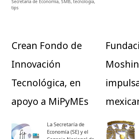
Secretaría de Economía
,
SMB
,
tecnología
,
tips
Crean Fondo de
Fundac
Innovación
Moshin
Tecnológica, en
impulsa
apoyo a MiPyMEs
mexica
La Secretaría de
Economía (SE) y el