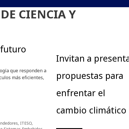
DE CIENCIA Y
 futuro
Invitan a present
logía que responden a
propuestas para
culos más eficientes,
enfrentar el
cambio climático
ndedores
,
ITESO
,
de Sistemas Embebidos