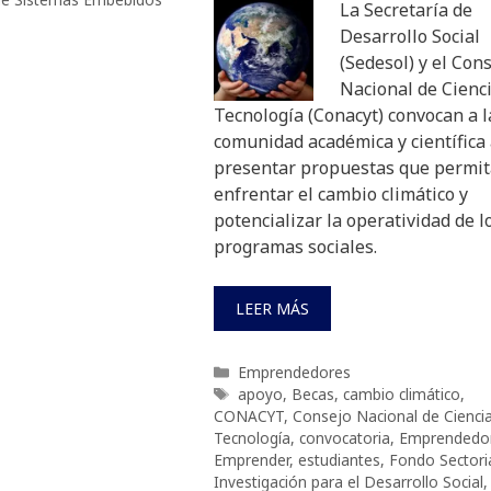
La Secretaría de
Desarrollo Social
(Sedesol) y el Con
Nacional de Cienci
Tecnología (Conacyt) convocan a l
comunidad académica y científica
presentar propuestas que permi
enfrentar el cambio climático y
potencializar la operatividad de l
programas sociales.
LEER MÁS
Categorías
Emprendedores
Etiquetas
apoyo
,
Becas
,
cambio climático
,
CONACYT
,
Consejo Nacional de Ciencia
Tecnología
,
convocatoria
,
Emprendedo
Emprender
,
estudiantes
,
Fondo Sectori
Investigación para el Desarrollo Social
,