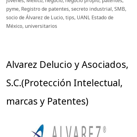
jóvenes
,
Mexico
,
negocio
,
negocio propio
,
patentes
,
pyme
,
Registro de patentes
,
secreto industrial
,
SMB
,
socio de Álvarez de Lucio
,
tips
,
UANL Estado de
México
,
universitarios
Alvarez Delucio y Asociados,
S.C.(Protección Intelectual,
marcas y Patentes)