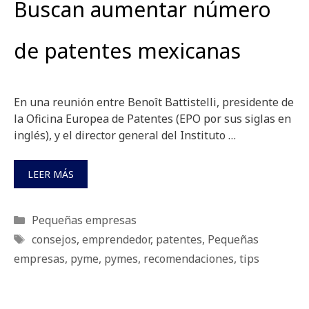
Buscan aumentar número
de patentes mexicanas
En una reunión entre Benoît Battistelli, presidente de
la Oficina Europea de Patentes (EPO por sus siglas en
inglés), y el director general del Instituto …
LEER MÁS
Categorías
Pequeñas empresas
Etiquetas
consejos
,
emprendedor
,
patentes
,
Pequeñas
empresas
,
pyme
,
pymes
,
recomendaciones
,
tips