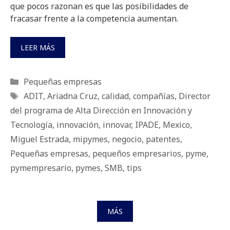
que pocos razonan es que las posibilidades de
fracasar frente a la competencia aumentan.
LEER MÁS
Categorías
Pequeñas empresas
Etiquetas
ADIT
,
Ariadna Cruz
,
calidad
,
compañías
,
Director
del programa de Alta Dirección en Innovación y
Tecnología
,
innovación
,
innovar
,
IPADE
,
Mexico
,
Miguel Estrada
,
mipymes
,
negocio
,
patentes
,
Pequeñas empresas
,
pequeños empresarios
,
pyme
,
pymempresario
,
pymes
,
SMB
,
tips
MÁS