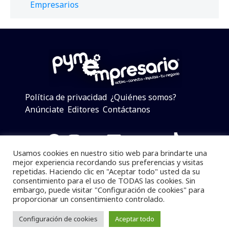
Empresarios
Política de privacidad
¿Quiénes somos?
Anúnciate
Editores
Contáctanos
Facebook
Instagram
Twitter
LinkedIn
Telegram
YouTube
TikTok
Usamos cookies en nuestro sitio web para brindarte una
mejor experiencia recordando sus preferencias y visitas
repetidas. Haciendo clic en "Aceptar todo" usted da su
consentimiento para el uso de TODAS las cookies. Sin
Pymempresario © 2025 Todos los derechos reservados.
embargo, puede visitar "Configuración de cookies" para
proporcionar un consentimiento controlado.
Se prohibe el uso de la información total o parcial sin
dar referencia a la fuente.
Configuración de cookies
Aceptar todo
Desarrollado por
yalla ya!