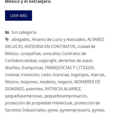
México y el extranjero.
LEER MÁS
Categorías
Sin categoría
Etiquetas
abogados
,
Alvarez de Lucio y Asociados
,
ALVAREZ
DELUCIO
,
ASESORIA EN CONTRATOS
,
ciudad de
México
,
compañías
,
consultor
,
Contratos de
Confidencialidad
,
copyright
,
derechos de autor
,
diseños
,
franquicias
,
FRANQUICIAS Y LITIGIOS
,
innovar
,
invención
,
León
,
licencias
,
logotipos
,
marcas
,
Mexico
,
mipymes
,
modelos
,
negocio
,
NOMBRES DE
DOMINIO
,
patentes
,
PATRICIA ALVAREZ
,
pequeñasempresas
,
pequeñosempresarios
,
protección de propiedad intelectual
,
protección de
Secretos Industriales
,
pyme
,
pymempresario
,
pymes
,