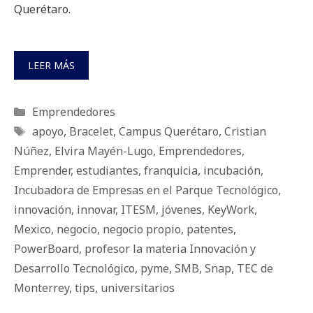
Querétaro.
LEER MÁS
Categorías
Emprendedores
Etiquetas
apoyo
,
Bracelet
,
Campus Querétaro
,
Cristian
Núñez
,
Elvira Mayén-Lugo
,
Emprendedores
,
Emprender
,
estudiantes
,
franquicia
,
incubación
,
Incubadora de Empresas en el Parque Tecnológico
,
innovación
,
innovar
,
ITESM
,
jóvenes
,
KeyWork
,
Mexico
,
negocio
,
negocio propio
,
patentes
,
PowerBoard
,
profesor la materia Innovación y
Desarrollo Tecnológico
,
pyme
,
SMB
,
Snap
,
TEC de
Monterrey
,
tips
,
universitarios