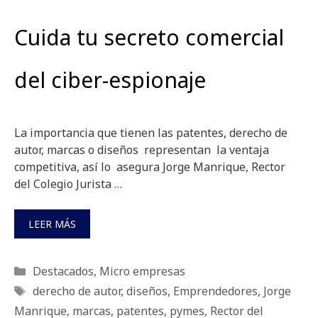
Cuida tu secreto comercial
del ciber-espionaje
La importancia que tienen las patentes, derecho de
autor, marcas o diseños representan la ventaja
competitiva, así lo asegura Jorge Manrique, Rector
del Colegio Jurista …
LEER MÁS
Categorías
Destacados
,
Micro empresas
Etiquetas
derecho de autor
,
diseños
,
Emprendedores
,
Jorge
Manrique
,
marcas
,
patentes
,
pymes
,
Rector del