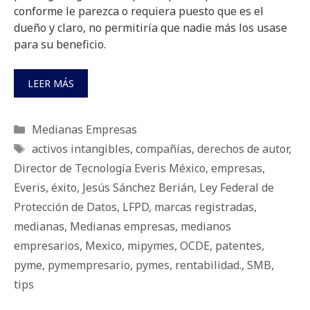
conforme le parezca o requiera puesto que es el
dueño y claro, no permitiría que nadie más los usase
para su beneficio.
LEER MÁS
Categorías
Medianas Empresas
Etiquetas
activos intangibles
,
compañías
,
derechos de autor
,
Director de Tecnología Everis México
,
empresas
,
Everis
,
éxito
,
Jesús Sánchez Berián
,
Ley Federal de
Protección de Datos
,
LFPD
,
marcas registradas
,
medianas
,
Medianas empresas
,
medianos
empresarios
,
Mexico
,
mipymes
,
OCDE
,
patentes
,
pyme
,
pymempresario
,
pymes
,
rentabilidad.
,
SMB
,
tips