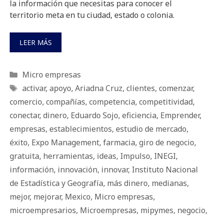
la información que necesitas para conocer el
territorio meta en tu ciudad, estado o colonia.
LEER MÁS
Categorías
Micro empresas
Etiquetas
activar
,
apoyo
,
Ariadna Cruz
,
clientes
,
comenzar
,
comercio
,
compañías
,
competencia
,
competitividad
,
conectar
,
dinero
,
Eduardo Sojo
,
eficiencia
,
Emprender
,
empresas
,
establecimientos
,
estudio de mercado
,
éxito
,
Expo Management
,
farmacia
,
giro de negocio
,
gratuita
,
herramientas
,
ideas
,
Impulso
,
INEGI
,
información
,
innovación
,
innovar
,
Instituto Nacional
de Estadística y Geografía
,
más dinero
,
medianas
,
mejor
,
mejorar
,
Mexico
,
Micro empresas
,
microempresarios
,
Microempresas
,
mipymes
,
negocio
,