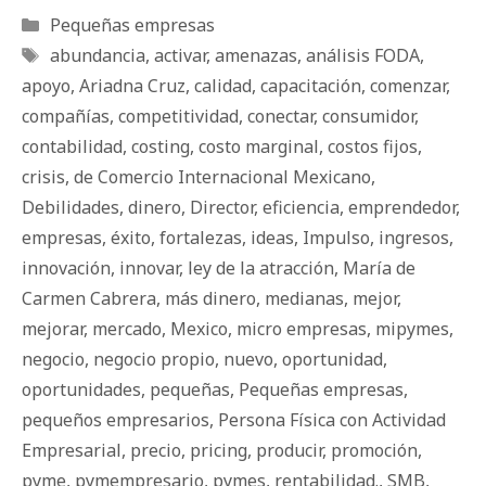
Categorías
Pequeñas empresas
Etiquetas
abundancia
,
activar
,
amenazas
,
análisis FODA
,
apoyo
,
Ariadna Cruz
,
calidad
,
capacitación
,
comenzar
,
compañías
,
competitividad
,
conectar
,
consumidor
,
contabilidad
,
costing
,
costo marginal
,
costos fijos
,
crisis
,
de Comercio Internacional Mexicano
,
Debilidades
,
dinero
,
Director
,
eficiencia
,
emprendedor
,
empresas
,
éxito
,
fortalezas
,
ideas
,
Impulso
,
ingresos
,
innovación
,
innovar
,
ley de la atracción
,
María de
Carmen Cabrera
,
más dinero
,
medianas
,
mejor
,
mejorar
,
mercado
,
Mexico
,
micro empresas
,
mipymes
,
negocio
,
negocio propio
,
nuevo
,
oportunidad
,
oportunidades
,
pequeñas
,
Pequeñas empresas
,
pequeños empresarios
,
Persona Física con Actividad
Empresarial
,
precio
,
pricing
,
producir
,
promoción
,
pyme
,
pymempresario
,
pymes
,
rentabilidad.
,
SMB
,