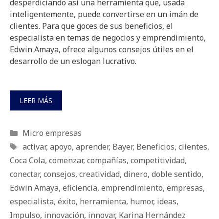
desperdiciando así una herramienta que, usada
inteligentemente, puede convertirse en un imán de
clientes. Para que goces de sus beneficios, el
especialista en temas de negocios y emprendimiento,
Edwin Amaya, ofrece algunos consejos útiles en el
desarrollo de un eslogan lucrativo.
LEER MÁS
Categorías
Micro empresas
Etiquetas
activar
,
apoyo
,
aprender
,
Bayer
,
Beneficios
,
clientes
,
Coca Cola
,
comenzar
,
compañías
,
competitividad
,
conectar
,
consejos
,
creatividad
,
dinero
,
doble sentido
,
Edwin Amaya
,
eficiencia
,
emprendimiento
,
empresas
,
especialista
,
éxito
,
herramienta
,
humor
,
ideas
,
Impulso
,
innovación
,
innovar
,
Karina Hernández