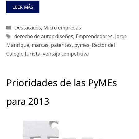
LEER MÁS
Categorías
Destacados
,
Micro empresas
Etiquetas
derecho de autor
,
diseños
,
Emprendedores
,
Jorge
Manrique
,
marcas
,
patentes
,
pymes
,
Rector del
Colegio Jurista
,
ventaja competitiva
Prioridades de las PyMEs
para 2013