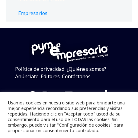
Empresarios
Política de privacidad
¿Quiénes somos?
Anúnciate
Editores
Contáctanos
Facebook
Instagram
Twitter
LinkedIn
Telegram
YouTube
TikTok
Usamos cookies en nuestro sitio web para brindarte una
mejor experiencia recordando sus preferencias y visitas
repetidas. Haciendo clic en "Aceptar todo" usted da su
consentimiento para el uso de TODAS las cookies. Sin
Pymempresario © 2025 Todos los derechos reservados.
embargo, puede visitar "Configuración de cookies" para
proporcionar un consentimiento controlado.
Se prohibe el uso de la información total o parcial sin