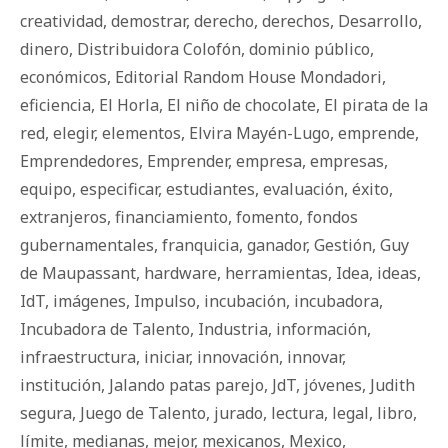
creatividad
,
demostrar
,
derecho
,
derechos
,
Desarrollo
,
dinero
,
Distribuidora Colofón
,
dominio público
,
económicos
,
Editorial Random House Mondadori
,
eficiencia
,
El Horla
,
El niño de chocolate
,
El pirata de la
red
,
elegir
,
elementos
,
Elvira Mayén-Lugo
,
emprende
,
Emprendedores
,
Emprender
,
empresa
,
empresas
,
equipo
,
especificar
,
estudiantes
,
evaluación
,
éxito
,
extranjeros
,
financiamiento
,
fomento
,
fondos
gubernamentales
,
franquicia
,
ganador
,
Gestión
,
Guy
de Maupassant
,
hardware
,
herramientas
,
Idea
,
ideas
,
IdT
,
imágenes
,
Impulso
,
incubación
,
incubadora
,
Incubadora de Talento
,
Industria
,
información
,
infraestructura
,
iniciar
,
innovación
,
innovar
,
institución
,
Jalando patas parejo
,
JdT
,
jóvenes
,
Judith
segura
,
Juego de Talento
,
jurado
,
lectura
,
legal
,
libro
,
límite
,
medianas
,
mejor
,
mexicanos
,
Mexico
,