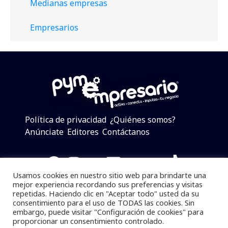
Medianas empresas
Empresarios
Política de privacidad
¿Quiénes somos?
Anúnciate
Editores
Contáctanos
Facebook
Instagram
Twitter
LinkedIn
Telegram
YouTube
TikTok
Usamos cookies en nuestro sitio web para brindarte una
mejor experiencia recordando sus preferencias y visitas
repetidas. Haciendo clic en "Aceptar todo" usted da su
consentimiento para el uso de TODAS las cookies. Sin
Pymempresario © 2025 Todos los derechos reservados.
embargo, puede visitar "Configuración de cookies" para
proporcionar un consentimiento controlado.
Se prohibe el uso de la información total o parcial sin