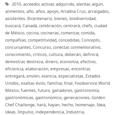
Etiquetas
2010
,
acreedor
,
activar
,
adquirido
,
alentar
,
algún
,
alimentos
,
año
,
años
,
apoyo
,
Ariadna Cruz
,
arraigados
,
asistentes
,
Bicentenario
,
bienes
,
biodiversidad
,
buscará
,
Canadá
,
celebración
,
centrará
,
chefs
,
ciudad
de México
,
cocina
,
cocineras
,
comenzar
,
comida
,
compañías
,
competitividad
,
concedidas
,
Concepto
,
concursantes
,
Concurso
,
conectar
,
conmemorativo
,
conocimiento
,
críticos
,
cultura
,
deberán
,
definirá
,
demostrar
,
destreza
,
dinero
,
economía
,
efectivo
,
eficiencia
,
elaboración
,
empresas
,
encontrar
,
entregará
,
envíen
,
esencia
,
especialistas
,
Estados
Unidos
,
exaltar
,
éxito
,
familiar
,
final
,
Foodservice World
México
,
fuentes
,
futuro
,
ganadores
,
gastronomía
,
gastronómicas
,
gastronómico
,
generaciones
,
Golden
Chef Challenge
,
hará
,
hayan
,
hecho
,
homenaje
,
Idea
,
ideas
,
Impulso
,
independencia
,
Industria
,