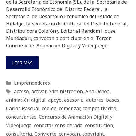
de la Secretaria de Economía (SE), de la Secretaría de
Desarrollo Económico del Distrito Federal, la
Secretaría de Desarrollo Económico del Estado de
Hidalgo, la Secretaría de Cultura del Distrito Federal,
Distribuidora Colofón y Editorial Random House
Mondadori, convocan a participar en el Tercer
Concurso de Animación Digital y Videojuego.
LEER MÁS
Categorías
Emprendedores
Etiquetas
acceso
,
activar
,
Administración
,
Ana Ochoa
,
animación digital
,
apoyo
,
asesoría
,
autores
,
bases
,
Carlos Pascual
,
código
,
comenzar
,
competitividad
,
concursantes
,
Concurso de Animación Digital y
Videojuego
,
conectar
,
considerado
,
constitución
,
consultoría
,
Convierte
,
convocan
,
copyright
,