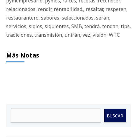
pymempresario
,
pymes
,
raíces
,
recetas
,
reconocer
,
relacionados
,
rendir
,
rentabilidad.
,
resaltar
,
respeten
,
restaurantero
,
sabores
,
seleccionados
,
serán
,
servicios
,
siglos
,
siguientes
,
SMB
,
tendrá
,
tengan
,
tips
,
tradiciones
,
transmisión
,
unirán
,
vez
,
visión
,
WTC
Más Notas
Buscar
BUSCAR