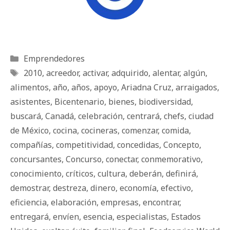
Categorías
Emprendedores
Etiquetas
2010
,
acreedor
,
activar
,
adquirido
,
alentar
,
algún
,
alimentos
,
año
,
años
,
apoyo
,
Ariadna Cruz
,
arraigados
,
asistentes
,
Bicentenario
,
bienes
,
biodiversidad
,
buscará
,
Canadá
,
celebración
,
centrará
,
chefs
,
ciudad
de México
,
cocina
,
cocineras
,
comenzar
,
comida
,
compañías
,
competitividad
,
concedidas
,
Concepto
,
concursantes
,
Concurso
,
conectar
,
conmemorativo
,
conocimiento
,
críticos
,
cultura
,
deberán
,
definirá
,
demostrar
,
destreza
,
dinero
,
economía
,
efectivo
,
eficiencia
,
elaboración
,
empresas
,
encontrar
,
entregará
,
envíen
,
esencia
,
especialistas
,
Estados