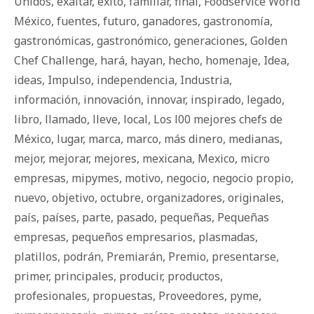
Unidos
,
exaltar
,
éxito
,
familiar
,
final
,
Foodservice World
México
,
fuentes
,
futuro
,
ganadores
,
gastronomía
,
gastronómicas
,
gastronómico
,
generaciones
,
Golden
Chef Challenge
,
hará
,
hayan
,
hecho
,
homenaje
,
Idea
,
ideas
,
Impulso
,
independencia
,
Industria
,
información
,
innovación
,
innovar
,
inspirado
,
legado
,
libro
,
llamado
,
lleve
,
local
,
Los l00 mejores chefs de
México
,
lugar
,
marca
,
marco
,
más dinero
,
medianas
,
mejor
,
mejorar
,
mejores
,
mexicana
,
Mexico
,
micro
empresas
,
mipymes
,
motivo
,
negocio
,
negocio propio
,
nuevo
,
objetivo
,
octubre
,
organizadores
,
originales
,
país
,
países
,
parte
,
pasado
,
pequeñas
,
Pequeñas
empresas
,
pequeños empresarios
,
plasmadas
,
platillos
,
podrán
,
Premiarán
,
Premio
,
presentarse
,
primer
,
principales
,
producir
,
productos
,
profesionales
,
propuestas
,
Proveedores
,
pyme
,