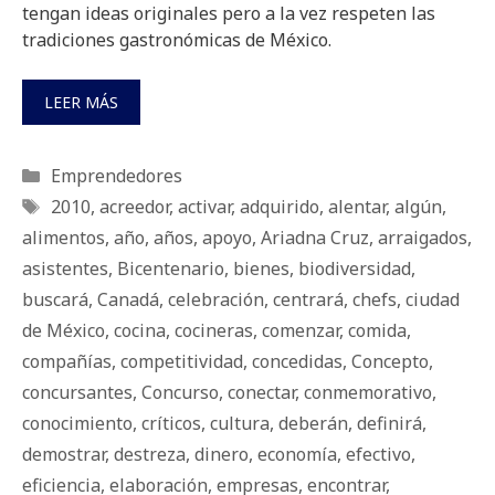
tengan ideas originales pero a la vez respeten las
tradiciones gastronómicas de México.
LEER MÁS
Categorías
Emprendedores
Etiquetas
2010
,
acreedor
,
activar
,
adquirido
,
alentar
,
algún
,
alimentos
,
año
,
años
,
apoyo
,
Ariadna Cruz
,
arraigados
,
asistentes
,
Bicentenario
,
bienes
,
biodiversidad
,
buscará
,
Canadá
,
celebración
,
centrará
,
chefs
,
ciudad
de México
,
cocina
,
cocineras
,
comenzar
,
comida
,
compañías
,
competitividad
,
concedidas
,
Concepto
,
concursantes
,
Concurso
,
conectar
,
conmemorativo
,
conocimiento
,
críticos
,
cultura
,
deberán
,
definirá
,
demostrar
,
destreza
,
dinero
,
economía
,
efectivo
,
eficiencia
,
elaboración
,
empresas
,
encontrar
,