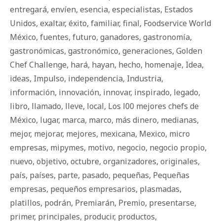
entregará
,
envíen
,
esencia
,
especialistas
,
Estados
Unidos
,
exaltar
,
éxito
,
familiar
,
final
,
Foodservice World
México
,
fuentes
,
futuro
,
ganadores
,
gastronomía
,
gastronómicas
,
gastronómico
,
generaciones
,
Golden
Chef Challenge
,
hará
,
hayan
,
hecho
,
homenaje
,
Idea
,
ideas
,
Impulso
,
independencia
,
Industria
,
información
,
innovación
,
innovar
,
inspirado
,
legado
,
libro
,
llamado
,
lleve
,
local
,
Los l00 mejores chefs de
México
,
lugar
,
marca
,
marco
,
más dinero
,
medianas
,
mejor
,
mejorar
,
mejores
,
mexicana
,
Mexico
,
micro
empresas
,
mipymes
,
motivo
,
negocio
,
negocio propio
,
nuevo
,
objetivo
,
octubre
,
organizadores
,
originales
,
país
,
países
,
parte
,
pasado
,
pequeñas
,
Pequeñas
empresas
,
pequeños empresarios
,
plasmadas
,
platillos
,
podrán
,
Premiarán
,
Premio
,
presentarse
,
primer
,
principales
,
producir
,
productos
,