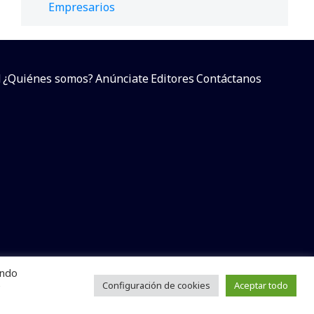
Empresarios
d
¿Quiénes somos?
Anúnciate
Editores
Contáctanos
endo
arcial sin dar referencia a la fuente.
e
Configuración de cookies
Aceptar todo