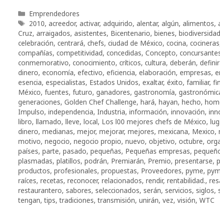
Categorías
Emprendedores
Etiquetas
2010
,
acreedor
,
activar
,
adquirido
,
alentar
,
algún
,
alimentos
,
Cruz
,
arraigados
,
asistentes
,
Bicentenario
,
bienes
,
biodiversida
celebración
,
centrará
,
chefs
,
ciudad de México
,
cocina
,
cocineras
compañías
,
competitividad
,
concedidas
,
Concepto
,
concursante
conmemorativo
,
conocimiento
,
críticos
,
cultura
,
deberán
,
defini
dinero
,
economía
,
efectivo
,
eficiencia
,
elaboración
,
empresas
,
e
esencia
,
especialistas
,
Estados Unidos
,
exaltar
,
éxito
,
familiar
,
fi
México
,
fuentes
,
futuro
,
ganadores
,
gastronomía
,
gastronómic
generaciones
,
Golden Chef Challenge
,
hará
,
hayan
,
hecho
,
hom
Impulso
,
independencia
,
Industria
,
información
,
innovación
,
inn
libro
,
llamado
,
lleve
,
local
,
Los l00 mejores chefs de México
,
lug
dinero
,
medianas
,
mejor
,
mejorar
,
mejores
,
mexicana
,
Mexico
,
motivo
,
negocio
,
negocio propio
,
nuevo
,
objetivo
,
octubre
,
org
países
,
parte
,
pasado
,
pequeñas
,
Pequeñas empresas
,
pequeño
plasmadas
,
platillos
,
podrán
,
Premiarán
,
Premio
,
presentarse
,
p
productos
,
profesionales
,
propuestas
,
Proveedores
,
pyme
,
pym
raíces
,
recetas
,
reconocer
,
relacionados
,
rendir
,
rentabilidad.
,
res
restaurantero
,
sabores
,
seleccionados
,
serán
,
servicios
,
siglos
,
tengan
,
tips
,
tradiciones
,
transmisión
,
unirán
,
vez
,
visión
,
WTC