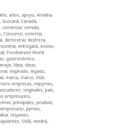
año
,
años
,
apoyo
,
Ariadna
d
,
buscará
,
Canadá
,
,
comenzar
,
comida
,
s
,
Concurso
,
conectar
,
rá
,
demostrar
,
destreza
,
ncontrar
,
entregará
,
envíen
,
nal
,
Foodservice World
as
,
gastronómico
,
enaje
,
Idea
,
ideas
,
ovar
,
inspirado
,
legado
,
ar
,
marca
,
marco
,
más
micro empresas
,
mipymes
,
anizadores
,
originales
,
país
,
s empresarios
,
rimer
,
principales
,
producir
,
empresario
,
pymes
,
altar
,
respeten
,
siguientes
,
SMB
,
tendrá
,