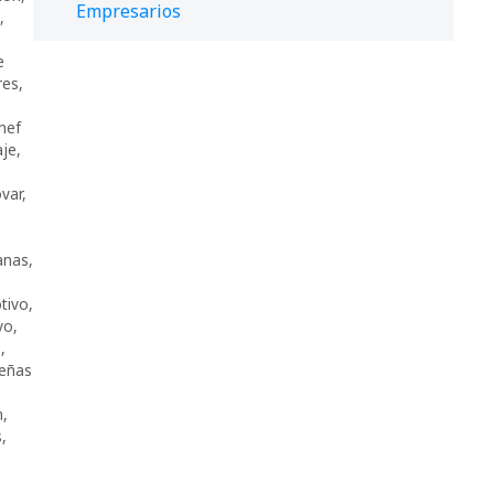
Empresarios
,
e
res
,
hef
je
,
ovar
,
,
anas
,
tivo
,
vo
,
s
,
eñas
n
,
s
,