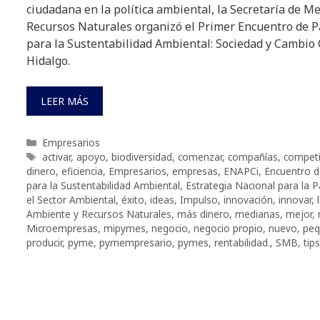
ciudadana en la política ambiental, la Secretaría de M
Recursos Naturales organizó el Primer Encuentro de P
para la Sustentabilidad Ambiental: Sociedad y Cambio 
Hidalgo.
LEER MÁS
Categorías
Empresarios
Etiquetas
activar
,
apoyo
,
biodiversidad
,
comenzar
,
compañías
,
competi
dinero
,
eficiencia
,
Empresarios
,
empresas
,
ENAPCi
,
Encuentro d
para la Sustentabilidad Ambiental
,
Estrategia Nacional para la P
el Sector Ambiental
,
éxito
,
ideas
,
Impulso
,
innovación
,
innovar
,
Ambiente y Recursos Naturales
,
más dinero
,
medianas
,
mejor
,
Microempresas
,
mipymes
,
negocio
,
negocio propio
,
nuevo
,
peq
producir
,
pyme
,
pymempresario
,
pymes
,
rentabilidad.
,
SMB
,
tips