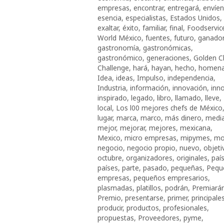
empresas
,
encontrar
,
entregará
,
envíen
esencia
,
especialistas
,
Estados Unidos
,
exaltar
,
éxito
,
familiar
,
final
,
Foodservic
World México
,
fuentes
,
futuro
,
ganado
gastronomía
,
gastronómicas
,
gastronómico
,
generaciones
,
Golden C
Challenge
,
hará
,
hayan
,
hecho
,
homena
Idea
,
ideas
,
Impulso
,
independencia
,
Industria
,
información
,
innovación
,
inn
inspirado
,
legado
,
libro
,
llamado
,
lleve
,
local
,
Los l00 mejores chefs de México
lugar
,
marca
,
marco
,
más dinero
,
medi
mejor
,
mejorar
,
mejores
,
mexicana
,
Mexico
,
micro empresas
,
mipymes
,
mo
negocio
,
negocio propio
,
nuevo
,
objeti
octubre
,
organizadores
,
originales
,
paí
países
,
parte
,
pasado
,
pequeñas
,
Pequ
empresas
,
pequeños empresarios
,
plasmadas
,
platillos
,
podrán
,
Premiará
Premio
,
presentarse
,
primer
,
principale
producir
,
productos
,
profesionales
,
propuestas
,
Proveedores
,
pyme
,