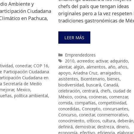
edio Ambiente y
chefs del país que tengan ideas
articipación Ciudadana
originales pero a la vez respeten 
Climático en Pachuca,
tradiciones gastronómicas de Méx
LEER MÁS
Categorías
Emprendedores
Etiquetas
2010
,
acreedor
,
activar
,
adquirido
,
tividad
,
conectar
,
COP 16
,
alentar
,
algún
,
alimentos
,
año
,
años
,
e Participación Ciudadana
apoyo
,
Ariadna Cruz
,
arraigados
,
articipación Ciudadana en
asistentes
,
Bicentenario
,
bienes
,
la Secretaría de Medio
biodiversidad
,
buscará
,
Canadá
,
mejorar
,
Mexico
,
celebración
,
centrará
,
chefs
,
ciudad de
ueñas
,
política ambiental
,
México
,
cocina
,
cocineras
,
comenzar
,
comida
,
compañías
,
competitividad
,
concedidas
,
Concepto
,
concursantes
,
Concurso
,
conectar
,
conmemorativo
,
conocimiento
,
críticos
,
cultura
,
deberán
definirá
,
demostrar
,
destreza
,
dinero
,
economía
,
efectivo
,
eficiencia
,
elaborac