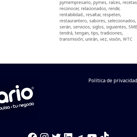
pymempresario
,
pymes
,
raíces
,
recetas
reconocer
,
relacionados
,
rendir
,
rentabilidad.
,
resaltar
,
respeten
,
restaurantero
,
sabores
,
seleccionados
,
serán
,
servicios
,
siglos
,
siguientes
,
SM
tendrá
,
tengan
,
tips
,
tradiciones
,
transmisión
,
unirán
,
vez
,
visión
,
WTC
Política de privacida
Facebook
Instagram
Twitter
LinkedIn
Telegram
YouTube
TikTok