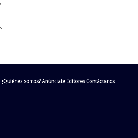
,
B
,
d
¿Quiénes somos?
Anúnciate
Editores
Contáctanos