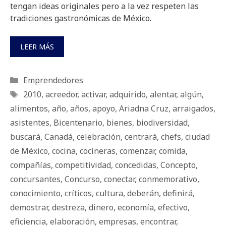
tengan ideas originales pero a la vez respeten las
tradiciones gastronómicas de México.
LEER MÁS
Categorías
Emprendedores
Etiquetas
2010
,
acreedor
,
activar
,
adquirido
,
alentar
,
algún
,
alimentos
,
año
,
años
,
apoyo
,
Ariadna Cruz
,
arraigados
,
asistentes
,
Bicentenario
,
bienes
,
biodiversidad
,
buscará
,
Canadá
,
celebración
,
centrará
,
chefs
,
ciudad
de México
,
cocina
,
cocineras
,
comenzar
,
comida
,
compañías
,
competitividad
,
concedidas
,
Concepto
,
concursantes
,
Concurso
,
conectar
,
conmemorativo
,
conocimiento
,
críticos
,
cultura
,
deberán
,
definirá
,
demostrar
,
destreza
,
dinero
,
economía
,
efectivo
,
eficiencia
,
elaboración
,
empresas
,
encontrar
,