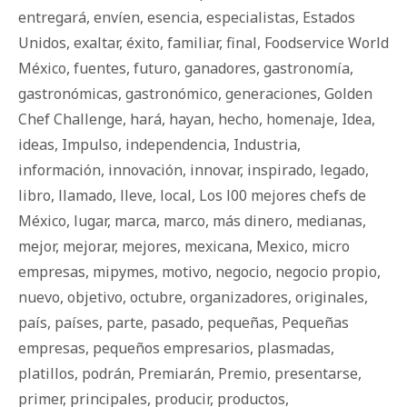
entregará
,
envíen
,
esencia
,
especialistas
,
Estados
Unidos
,
exaltar
,
éxito
,
familiar
,
final
,
Foodservice World
México
,
fuentes
,
futuro
,
ganadores
,
gastronomía
,
gastronómicas
,
gastronómico
,
generaciones
,
Golden
Chef Challenge
,
hará
,
hayan
,
hecho
,
homenaje
,
Idea
,
ideas
,
Impulso
,
independencia
,
Industria
,
información
,
innovación
,
innovar
,
inspirado
,
legado
,
libro
,
llamado
,
lleve
,
local
,
Los l00 mejores chefs de
México
,
lugar
,
marca
,
marco
,
más dinero
,
medianas
,
mejor
,
mejorar
,
mejores
,
mexicana
,
Mexico
,
micro
empresas
,
mipymes
,
motivo
,
negocio
,
negocio propio
,
nuevo
,
objetivo
,
octubre
,
organizadores
,
originales
,
país
,
países
,
parte
,
pasado
,
pequeñas
,
Pequeñas
empresas
,
pequeños empresarios
,
plasmadas
,
platillos
,
podrán
,
Premiarán
,
Premio
,
presentarse
,
primer
,
principales
,
producir
,
productos
,